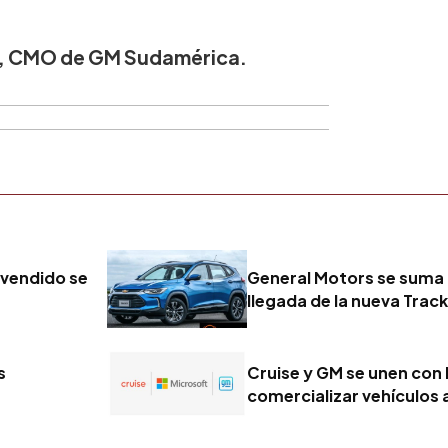
r, CMO de GM Sudamérica.
 vendido se
General Motors se suma 
llegada de la nueva Trac
s
Cruise y GM se unen con
comercializar vehículo