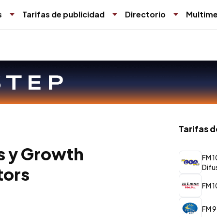
s
Tarifas de publicidad
Directorio
Multime
Tarifas 
s y Growth
FM 1
Difu
tors
FM 1
FM 9