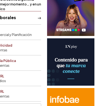
u mejor momento… y en un
tico
aborales
rcial y Planificación
blicidad
entas
ía Pública
uentas
SRL
dios
SRL
uentas