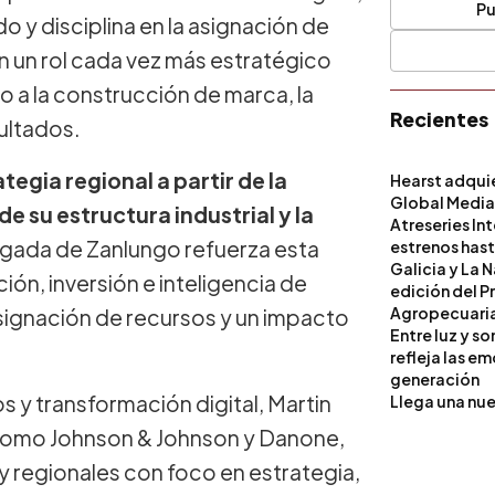
Pu
 y disciplina en la asignación de
n un rol cada vez más estratégico
 a la construcción de marca, la
Recientes
ultados.
gia regional a partir de la
Hearst adqui
Global Medi
e su estructura industrial y la
Atreseries In
egada de Zanlungo refuerza esta
estrenos hast
Galicia y La 
ción, inversión e inteligencia de
edición del P
Agropecuari
asignación de recursos y un impacto
Entre luz y s
refleja las e
generación
s y transformación digital, Martin
Llega una nue
 como Johnson & Johnson y Danone,
 regionales con foco en estrategia,