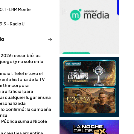
0.1 - LRM Monte
9.9 - Radio U
do
 2026 reescribió las
 juego (y no solo en la
ndial: Telefe tuvo el
 en la historia de la TV
rth incorpora
ia artificial para
ar cualquier lugar en una
rsonalizada
l lo confirmó: la campaña
anza
a Pública suma a Nicole
ia creativa argentina