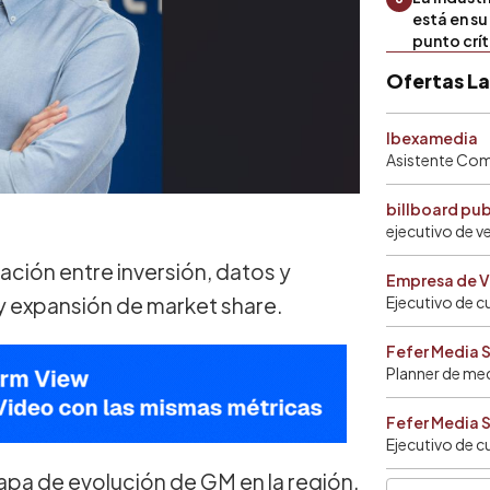
está en s
punto crí
Ofertas L
Ibexamedia
Asistente Come
billboard pu
ejecutivo de v
ación entre inversión, datos y
Empresa de V
 y expansión de market share.
Ejecutivo de c
Fefer Media 
Planner de me
Fefer Media 
Ejecutivo de c
apa de evolución de GM en la región,