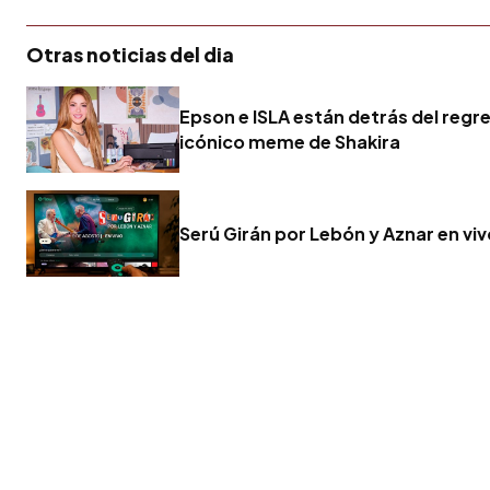
Otras noticias del dia
Epson e ISLA están detrás del regr
icónico meme de Shakira
Serú Girán por Lebón y Aznar en vi