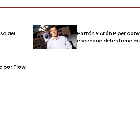
eso del
Patrón y Arón Piper convi
escenario del estreno mu
vo por Flow