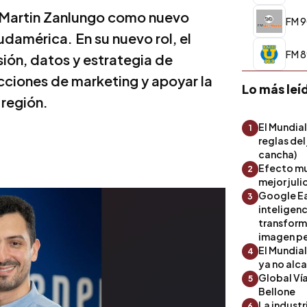
e Martin Zanlungo como nuevo
FM 9
damérica. En su nuevo rol, el
FM 8
sión, datos y estrategia de
acciones de marketing y apoyar la
Lo más leí
 región.
El Mundial
1
reglas del
cancha)
Efecto mu
2
mejor julio
Google Ea
3
inteligenc
transform
imagen pe
El Mundia
4
ya no alc
Global Ví
5
Bellone
La industr
6