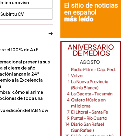
blica un aviso
Subir tu CV
ere el 100% de A+E
a
ternacional presenta sus
a el cierre de año
Nación lanzan la 24°
remio a la Excelencia
a
ombra: cómo el anime
mociones de toda una
va edición del IAB Now