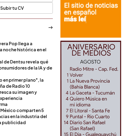
Subir tu CV
era Pop llega a
a noche histórica en el
l de Dentsu revela qué
onsumidores de la IA y de
o en primer plano", la
a de Radio 10
resca su imagen y
experiencia
orma
 México comparten 5
as en la industria del
a publicidad