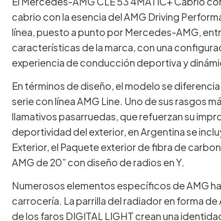
El Mercedes-AMG CLE 53 4MATIC+ Cabrio combi
cabrio con la esencia del AMG Driving Performa
línea, puesto a punto por Mercedes-AMG, entre
características de la marca, con una configura
experiencia de conducción deportiva y dinámi
En términos de diseño, el modelo se diferencia
serie con línea AMG Line. Uno de sus rasgos m
llamativos pasarruedas, que refuerzan su impr
deportividad del exterior, en Argentina se inc
Exterior, el Paquete exterior de fibra de carbon
AMG de 20” con diseño de radios en Y.
Numerosos elementos específicos de AMG hac
carrocería. La parrilla del radiador en forma de
de los faros DIGITAL LIGHT crean una identidad