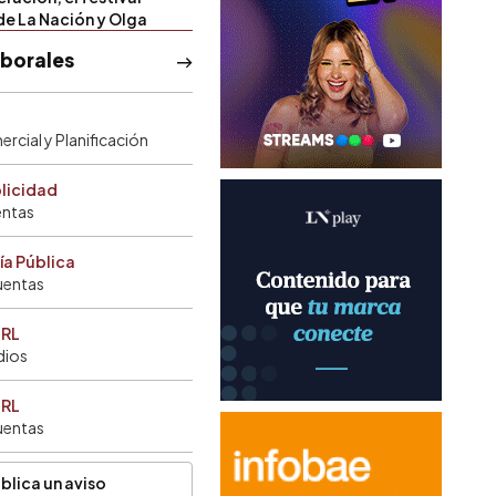
de La Nación y Olga
aborales
rcial y Planificación
blicidad
entas
ía Pública
uentas
SRL
dios
SRL
uentas
blica un aviso