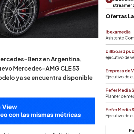
streamer 
Ofertas L
Ibexamedia
Asistente Come
billboard pu
ejecutivo de v
 Mercedes-Benz en Argentina,
l nuevo Mercedes-AMG CLE 53
Empresa de V
delo ya se encuentra disponible
Ejecutivo de c
Fefer Media 
Planner de me
Fefer Media 
Ejecutivo de c
Pu