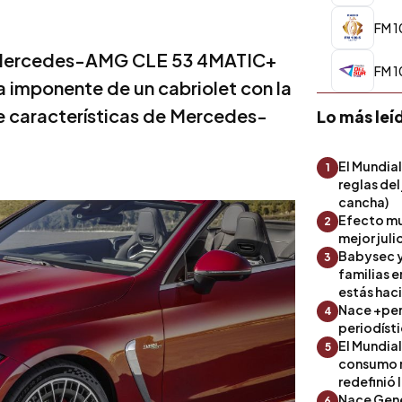
FM 1
vo Mercedes-AMG CLE 53 4MATIC+
FM 1
a imponente de un cabriolet con la
ce características de Mercedes-
Lo más leí
El Mundial
1
reglas del
cancha)
Efecto mu
2
mejor julio
Babysec y
3
familias 
estás hac
Nace +perf
4
periodíst
El Mundial
5
consumo 
redefinió 
Nace Gene
6