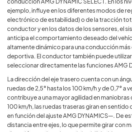
conducción AMG DYNAMIC SELECT. En los nivel
ejemplo, influye en los diferentes modos de r
electrónico de estabilidad) o de la tracción to
conductor y en los datos de los sensores, el si
anticipa el comportamiento deseado del vehíc
altamente dinámico para una conducción más 
deportiva. El conductor también puede utiliza
seleccionar directamente las funciones AMG
La dirección del eje trasero cuenta con un áng
ruedas de 2,5° hasta los 100 km/h y de 0,7° a 
contribuye a una mayor agilidad en maniobras
100 km/h, las ruedas traseras giran en sentido 
en función del ajuste AMG DYNAMICS—. De este
distancia entre ejes, lo que permite girar con m