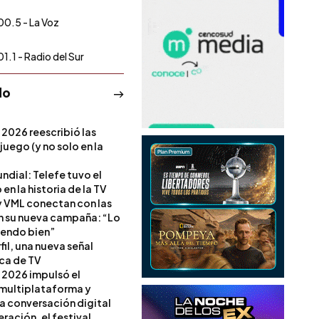
00.5 - La Voz
01.1 - Radio del Sur
do
 2026 reescribió las
 juego (y no solo en la
ndial: Telefe tuvo el
 en la historia de la TV
 VML conectan con las
en su nueva campaña: “Lo
iendo bien”
il, una nueva señal
ica de TV
 2026 impulsó el
multiplataforma y
la conversación digital
ración, el festival