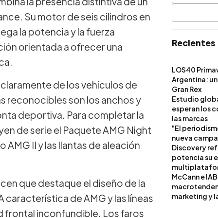
na la presencia distintiva de un
nce. Su motor de seis cilindros en
ga la potencia y la fuerza
Recientes
ción orientada a ofrecer una
ca.
LOS40 Primav
Argentina: un
 claramente de los vehículos de
Gran Rex
ás reconocibles son los anchos y
Estudio globa
esperan los c
onta deportiva. Para completar la
las marcas
"El periodism
luyen de serie el Paquete AMG Night
nueva campañ
o AMG II y las llantas de aleación
Discovery ref
potencia su 
multiplataf
McCann e IAB
en que destaque el diseño de la
macrotendenci
marketing y l
 A característica de AMG y las líneas
 frontal inconfundible. Los faros