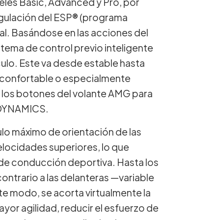
es Basic, Advanced y Pro, por
egulación del ESP® (programa
tal. Basándose en las acciones del
stema de control previo inteligente
ulo. Este va desde estable hasta
confortable o especialmente
r los botones del volante AMG para
 DYNAMICS.
ulo máximo de orientación de las
velocidades superiores, lo que
 de conducción deportiva. Hasta los
contrario a las delanteras —variable
 modo, se acorta virtualmente la
ayor agilidad, reducir el esfuerzo de