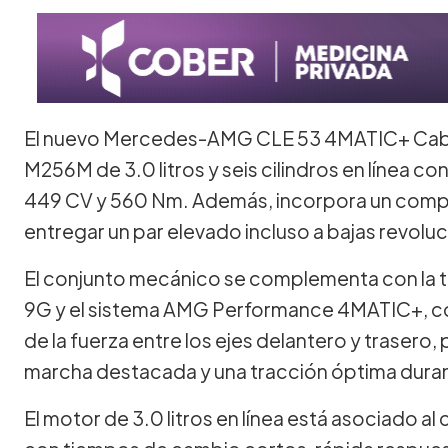
El nuevo Mercedes-AMG CLE 53 4MATIC+ Cabr
M256M de 3.0 litros y seis cilindros en línea c
449 CV y 560 Nm. Además, incorpora un compre
entregar un par elevado incluso a bajas revolu
El conjunto mecánico se complementa con la
9G y el sistema AMG Performance 4MATIC+, con
de la fuerza entre los ejes delantero y trasero
marcha destacada y una tracción óptima duran
El motor de 3.0 litros en línea está asociad