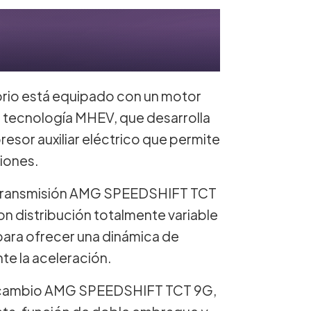
io está equipado con un motor
on tecnología MHEV, que desarrolla
sor auxiliar eléctrico que permite
ciones.
 transmisión AMG SPEEDSHIFT TCT
 distribución totalmente variable
, para ofrecer una dinámica de
te la aceleración.
o al cambio AMG SPEEDSHIFT TCT 9G,