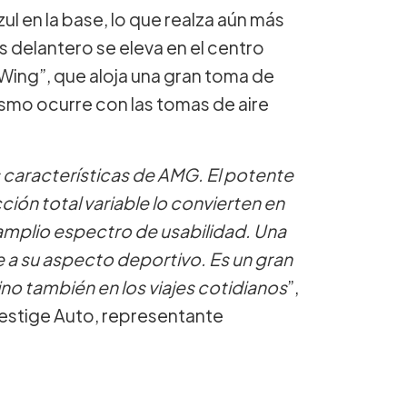
zul en la base, lo que realza aún más
s delantero se eleva en el centro
Wing”, que aloja una gran toma de
ismo ocurre con las tomas de aire
s características de AMG. El potente
cción total variable lo convierten en
amplio espectro de usabilidad. Una
 a su aspecto deportivo. Es un gran
ino también en los viajes cotidianos
”,
restige Auto, representante