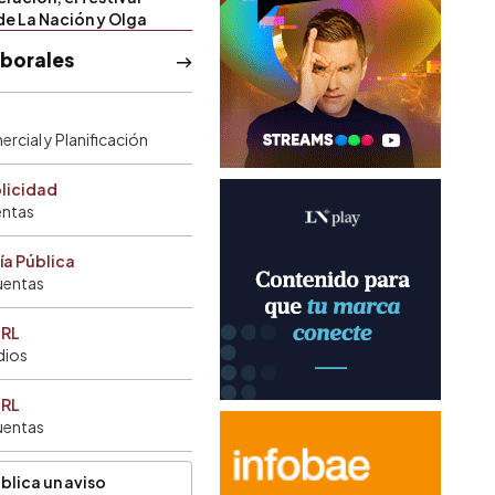
de La Nación y Olga
aborales
rcial y Planificación
blicidad
entas
ía Pública
uentas
SRL
dios
SRL
uentas
blica un aviso