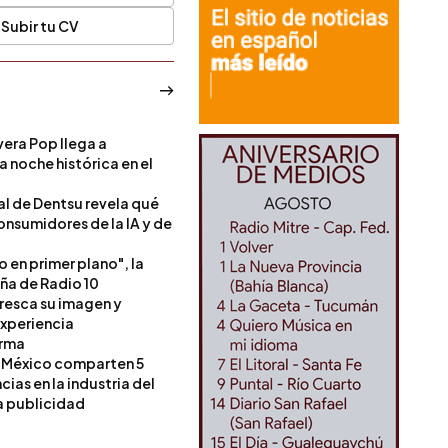
Subir tu CV
era Pop llega a
a noche histórica en el
l de Dentsu revela qué
onsumidores de la IA y de
o en primer plano", la
a de Radio 10
resca su imagen y
experiencia
orma
 México comparten 5
as en la industria del
a publicidad