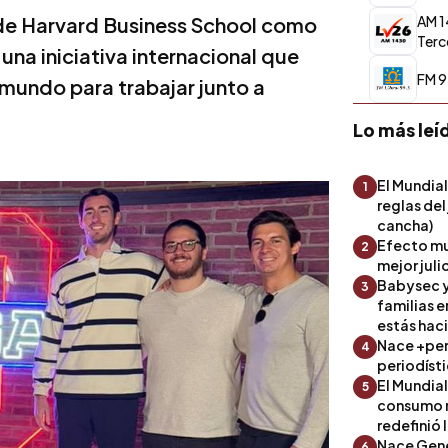
 de Harvard Business School como
AM 1
Terc
na iniciativa internacional que
FM 9
mundo para trabajar junto a
Lo más leí
El Mundial
1
reglas del
cancha)
Efecto mu
2
mejor julio
Babysec y
3
familias 
estás hac
Nace +perf
4
periodíst
El Mundial
5
consumo 
redefinió 
Nace Gene
6