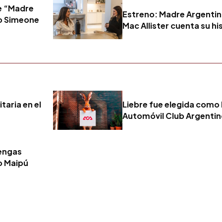
e “Madre
Estreno: Madre Argentin
no Simeone
Mac Allister cuenta su h
taria en el
Liebre fue elegida como 
Automóvil Club Argenti
tengas
o Maipú