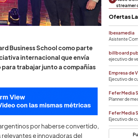
streamer 
Ofertas L
Ibexamedia
Asistente Come
ard Business School como parte
billboard pu
ciativa internacional que envía
ejecutivo de v
 para trabajar junto a compañías
Empresa de V
Ejecutivo de c
Fefer Media 
Planner de me
Fefer Media 
Ejecutivo de c
 argentinos por haberse convertido,
Pu
s relevantes e innovadoras del