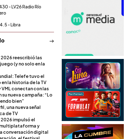
430 - LV26 Radio Río
ero
4.5 - Libra
do
 2026 reescribió las
 juego (y no solo en la
ndial: Telefe tuvo el
 en la historia de la TV
 VML conectan con las
en su nueva campaña: “Lo
iendo bien”
il, una nueva señal
ica de TV
 2026 impulsó el
multiplataforma y
la conversación digital
ración, el festival