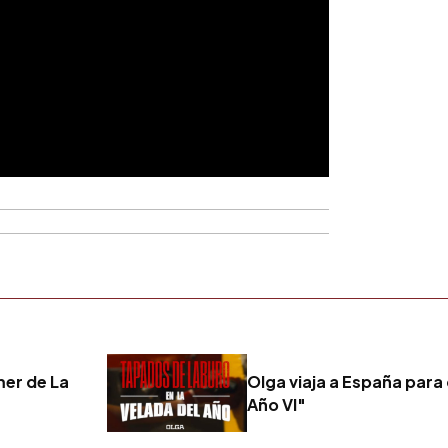
mer de La
Olga viaja a España para 
Año VI"