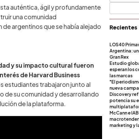
ta auténtica, ágil y profundamente
truir una comunidad
n de argentinos que se había alejado
Recientes
LOS40 Primav
Argentina: un
Gran Rex
Estudio globa
dad y su impacto cultural fueron
esperan los c
interés de Harvard Business
las marcas
"El periodism
 estudiantes trabajaron junto al
nueva campañ
o de su comunidad y desarrollando
Discovery ref
potencia su 
lución de la plataforma.
multiplataf
McCann e IAB
macrotendenci
marketing y l