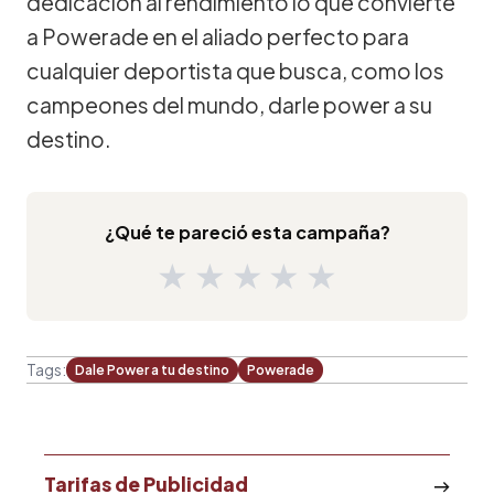
dedicación al rendimiento lo que convierte
a Powerade en el aliado perfecto para
cualquier deportista que busca, como los
campeones del mundo, darle power a su
destino.
¿Qué te pareció esta campaña?
★
★
★
★
★
Tags:
Dale Power a tu destino
Powerade
Tarifas de Publicidad