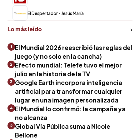
El Despertador - Jesús María
Lo más leído
El Mundial 2026 reescribió las reglas del
1
juego (y no solo en la cancha)
Efecto mundial: Telefe tuvo el mejor
2
julio en la historia de la TV
Google Earth incorpora inteligencia
3
artificial para transformar cualquier
lugar en una imagen personalizada
El Mundial lo confirmó: la campaña ya
4
no alcanza
Global Vía Pública suma a Nicole
5
Bellone