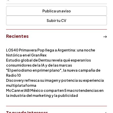
Publica un aviso
Subir tu CV
Recientes
LOS40 Primavera Pop llega a Argentina: una noche
histórica en el Gran Rex
Estudio global de Dentsu revela qué esperan los
consumidores de la IA y de las marcas
"El periodismo en primer plano", la nueva campaña de
Radio 10
Discovery refresca su imagen y potencia su experiencia
multiplataforma
McCann e IAB México comparten 5 macrotendencias en
la industria del marketing y la publicidad
Te puede interesar