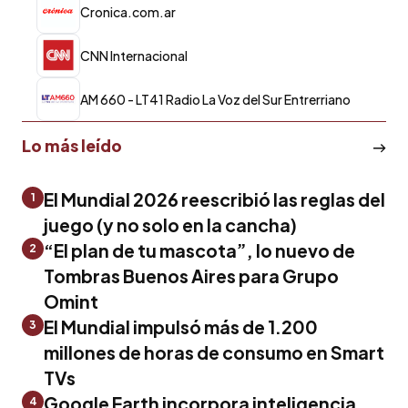
Cronica.com.ar
CNN Internacional
AM 660 - LT41 Radio La Voz del Sur Entrerriano
Lo más leído
El Mundial 2026 reescribió las reglas del
1
juego (y no solo en la cancha)
“El plan de tu mascota”, lo nuevo de
2
Tombras Buenos Aires para Grupo
Omint
El Mundial impulsó más de 1.200
3
millones de horas de consumo en Smart
TVs
Google Earth incorpora inteligencia
4