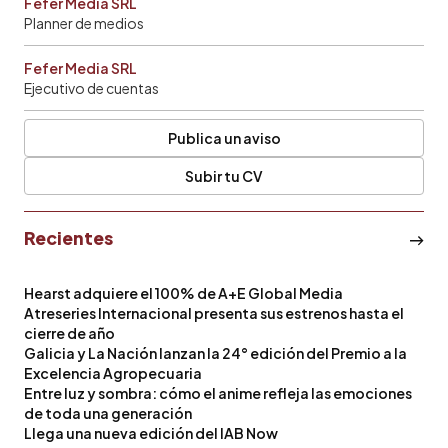
Fefer Media SRL
Planner de medios
Fefer Media SRL
Ejecutivo de cuentas
Publica un aviso
Subir tu CV
Recientes
Hearst adquiere el 100% de A+E Global Media
Atreseries Internacional presenta sus estrenos hasta el
cierre de año
Galicia y La Nación lanzan la 24° edición del Premio a la
Excelencia Agropecuaria
Entre luz y sombra: cómo el anime refleja las emociones
de toda una generación
Llega una nueva edición del IAB Now