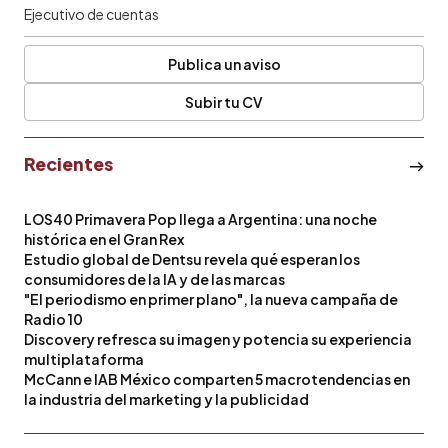
Ejecutivo de cuentas
Publica un aviso
Subir tu CV
Recientes
LOS40 Primavera Pop llega a Argentina: una noche
histórica en el Gran Rex
Estudio global de Dentsu revela qué esperan los
consumidores de la IA y de las marcas
"El periodismo en primer plano", la nueva campaña de
Radio 10
Discovery refresca su imagen y potencia su experiencia
multiplataforma
McCann e IAB México comparten 5 macrotendencias en
la industria del marketing y la publicidad