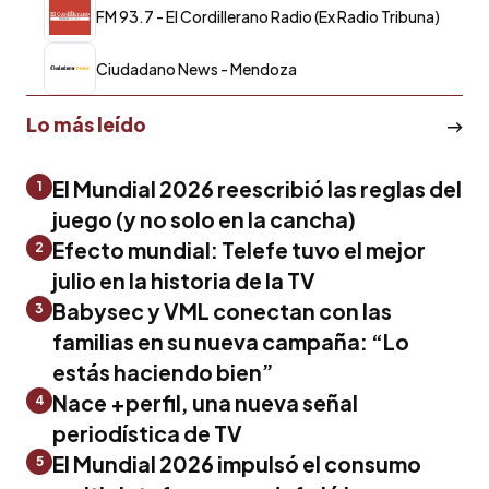
FM 93.7 - El Cordillerano Radio (Ex Radio Tribuna)
Ciudadano News - Mendoza
Lo más leído
El Mundial 2026 reescribió las reglas del
1
juego (y no solo en la cancha)
Efecto mundial: Telefe tuvo el mejor
2
julio en la historia de la TV
Babysec y VML conectan con las
3
familias en su nueva campaña: “Lo
estás haciendo bien”
Nace +perfil, una nueva señal
4
periodística de TV
El Mundial 2026 impulsó el consumo
5