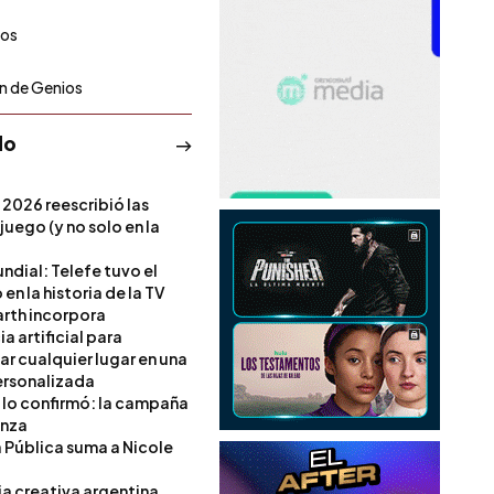
ios
ín de Genios
do
 2026 reescribió las
 juego (y no solo en la
ndial: Telefe tuvo el
 en la historia de la TV
rth incorpora
ia artificial para
ar cualquier lugar en una
rsonalizada
l lo confirmó: la campaña
anza
a Pública suma a Nicole
ia creativa argentina