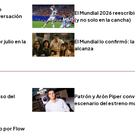
o
El Mundial 2026 reescribi
versación
(y no solo en la cancha)
 julio en la
El Mundial lo confirmó: 
alcanza
eso del
Patrón y Arón Piper convi
escenario del estreno mu
vo por Flow