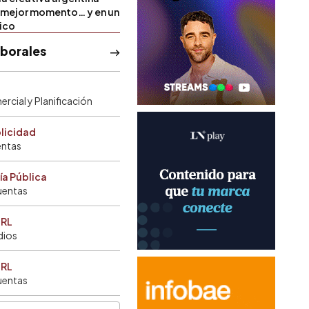
u mejor momento… y en un
tico
aborales
rcial y Planificación
blicidad
entas
ía Pública
uentas
SRL
dios
SRL
uentas