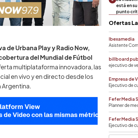
está en s
punto crí
Ofertas L
Ibexamedia
Asistente Come
va de Urbana Play y Radio Now,
 cobertura del Mundial de Fútbol
billboard pu
ejecutivo de v
ferta multiplataforma innovadora, las
al en vivo y en directo desde los
Empresa de V
 Argentina.
Ejecutivo de c
Fefer Media 
Planner de me
Fefer Media 
Ejecutivo de c