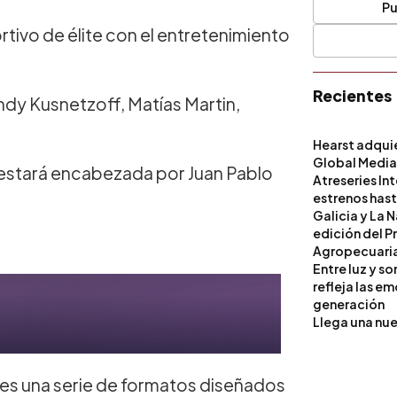
Pu
rtivo de élite con el entretenimiento
Recientes
ndy Kusnetzoff, Matías Martin,
Hearst adqui
Global Medi
 estará encabezada por Juan Pablo
Atreseries In
estrenos hast
Galicia y La 
edición del P
Agropecuari
Entre luz y s
refleja las e
generación
Llega una nue
tes una serie de formatos diseñados