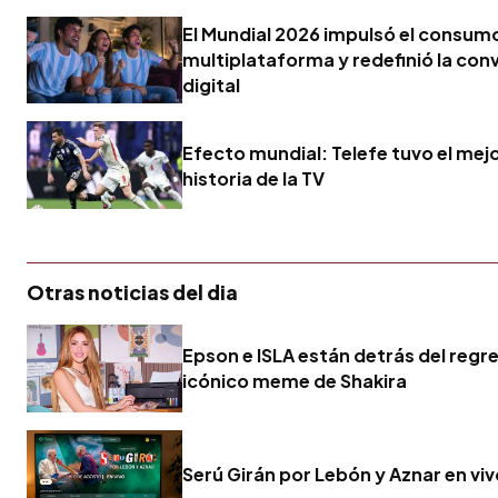
El Mundial 2026 impulsó el consum
multiplataforma y redefinió la con
digital
Efecto mundial: Telefe tuvo el mejor
historia de la TV
Otras noticias del dia
Epson e ISLA están detrás del regr
icónico meme de Shakira
Serú Girán por Lebón y Aznar en vi