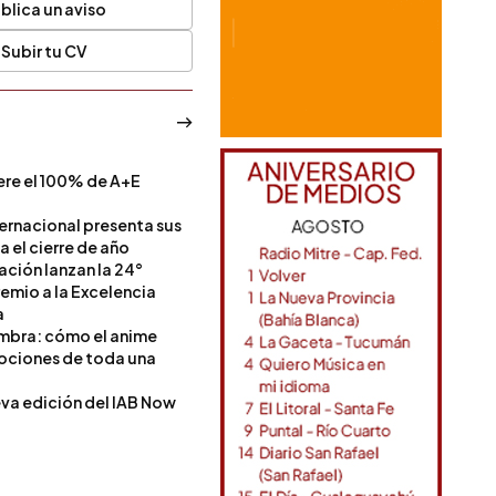
blica un aviso
Subir tu CV
ere el 100% de A+E
a
ternacional presenta sus
a el cierre de año
Nación lanzan la 24°
remio a la Excelencia
a
ombra: cómo el anime
mociones de toda una
va edición del IAB Now