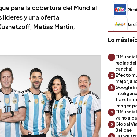
gue para la cobertura del Mundial
Gen
 líderes y una oferta
Jard
usnetzoff, Matías Martin,
Lo más leí
El Mundial
1
reglas del
cancha)
Efecto mu
2
mejor julio
Google Ea
3
inteligenc
transform
imagen pe
El Mundia
4
ya no alc
Global Ví
5
Bellone
La industr
6