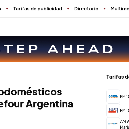
s
Tarifas de publicidad
Directorio
Multime
Tarifas 
trodomésticos
FM 1
refour Argentina
FM 1
AM 9
Marí