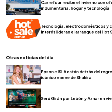
Carrefour recibe el invierno con of
indumentaria, hogar y tecnología
Tecnología, electrodomésticos y c
interés lideran el arranque del Hot 
Otras noticias del dia
Epson e ISLA están detrás del regr
icónico meme de Shakira
Serú Girán por Lebón y Aznar en vi