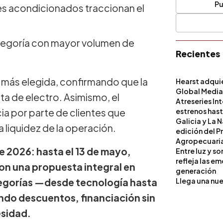
Pu
res acondicionados traccionan el
tegoría con mayor volumen de
Recientes
o más elegida, confirmando que la
Hearst adqui
Global Medi
nta de electro. Asimismo, el
Atreseries In
ia por parte de clientes que
estrenos hast
Galicia y La 
a liquidez de la operación.
edición del P
Agropecuari
e 2026: hasta el 13 de mayo,
Entre luz y s
refleja las e
con una propuesta integral en
generación
tegorías —desde tecnología hasta
Llega una nue
do descuentos, financiación sin
esidad.