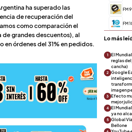
Argentina ha superado las
FM 9
dencia de recuperación del
FM 1
omamos como comparación el
de grandes descuentos), al
Lo más leí
nto en órdenes del 31% en pedidos.
El Mundial
1
reglas del
cancha)
Google Ea
2
inteligenc
transform
imagen pe
Efecto mu
3
mejor julio
El Mundia
4
ya no alc
Global Ví
5
Bellone
YouTube es
6