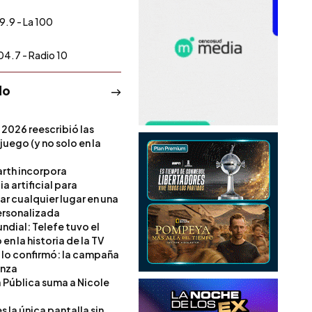
9.9 - La 100
04.7 - Radio 10
do
 2026 reescribió las
 juego (y no solo en la
rth incorpora
ia artificial para
ar cualquier lugar en una
rsonalizada
ndial: Telefe tuvo el
 en la historia de la TV
l lo confirmó: la campaña
anza
a Pública suma a Nicole
 la única pantalla sin