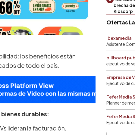
brecha de 
Kidscorp
Ofertas L
Ibexamedia
Asistente Come
ilidad: los beneficios están
billboard pu
ejecutivo de v
cados de todo el país.
Empresa de V
Ejecutivo de c
Fefer Media 
Planner de me
 bienes durables:
Fefer Media 
Ejecutivo de c
Vs lideran la facturación.