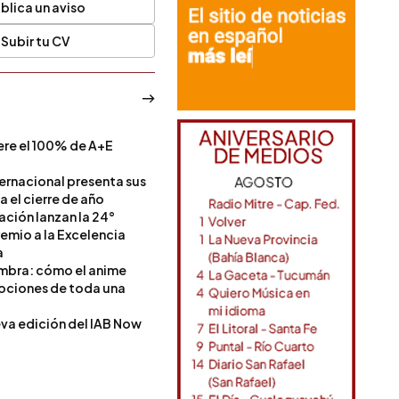
blica un aviso
Subir tu CV
ere el 100% de A+E
a
ternacional presenta sus
a el cierre de año
Nación lanzan la 24°
remio a la Excelencia
a
ombra: cómo el anime
mociones de toda una
va edición del IAB Now