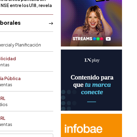
NSE entre los U18, revela
aborales
rcial y Planificación
blicidad
entas
ía Pública
uentas
SRL
dios
SRL
uentas