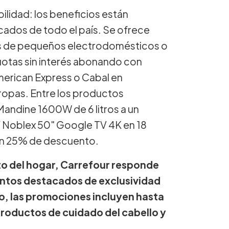
ilidad: los beneficios están
cados de todo el país. Se ofrece
s de pequeños electrodomésticos o
otas sin interés abonando con
American Express o Cabal en
ropas. Entre los productos
Mandine 1600W de 6 litros a un
 Noblex 50" Google TV 4K en 18
on 25% de descuento.
to del hogar, Carrefour responde
entos destacados de exclusividad
ro, las promociones incluyen hasta
roductos de cuidado del cabello y