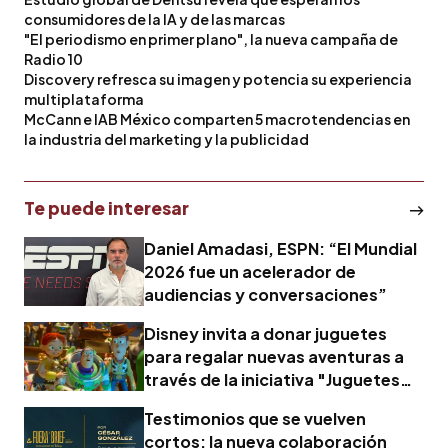
consumidores de la IA y de las marcas
"El periodismo en primer plano", la nueva campaña de
Radio 10
Discovery refresca su imagen y potencia su experiencia
multiplataforma
McCann e IAB México comparten 5 macrotendencias en
la industria del marketing y la publicidad
Te puede interesar
Daniel Amadasi, ESPN: “El Mundial
2026 fue un acelerador de
audiencias y conversaciones”
Disney invita a donar juguetes
para regalar nuevas aventuras a
través de la iniciativa "Juguetes
que conectan"
Testimonios que se vuelven
cortos: la nueva colaboración