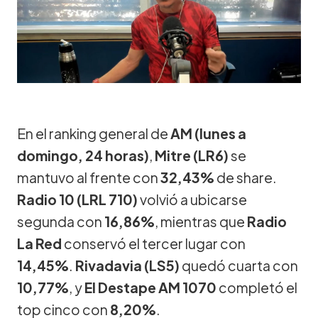
En el ranking general de
AM (lunes a
domingo, 24 horas)
,
Mitre (LR6)
se
mantuvo al frente con
32,43%
de share.
Radio 10 (LRL 710)
volvió a ubicarse
segunda con
16,86%
, mientras que
Radio
La Red
conservó el tercer lugar con
14,45%
.
Rivadavia (LS5)
quedó cuarta con
10,77%
, y
El Destape AM 1070
completó el
top cinco con
8,20%
.