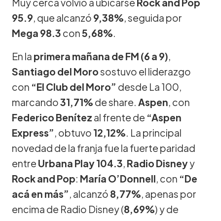
Muy cerca volvió a ubicarse
Rock and Pop
95.9
, que alcanzó
9,38%
, seguida por
Mega 98.3
con
5,68%
.
En la
primera mañana de FM (6 a 9)
,
Santiago del Moro
sostuvo el liderazgo
con
“El Club del Moro”
desde La 100,
marcando
31,71%
de share.
Aspen
, con
Federico Benítez
al frente de
“Aspen
Express”
, obtuvo
12,12%
. La principal
novedad de la franja fue la fuerte paridad
entre
Urbana Play 104.3
,
Radio Disney
y
Rock and Pop
:
María O’Donnell
, con
“De
acá en más”
, alcanzó
8,77%
, apenas por
encima de Radio Disney (
8,69%
) y de