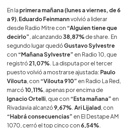
En la
primera mañana (lunes a viernes, de 6
a 9)
,
Eduardo Feinmann
volvió a liderar
desde Radio Mitre con
“Alguien tiene que
decirlo”
, alcanzando
38,87%
de share. En
segundo lugar quedó
Gustavo Sylvestre
con
“Mañana Sylvestre”
en Radio 10, que
registró
21,07%
. La disputa por el tercer
puesto volvió a mostrarse ajustada:
Paulo
Vilouta
, con
“Vilouta 910”
en Radio La Red,
marcó
10,11%
, apenas por encima de
Ignacio Ortelli
, que con
“Esta mañana”
en
Rivadavia alcanzó
9,67%
.
Ari Lijalad
, con
“Habrá consecuencias”
en El Destape AM
1070, cerró el top cinco con
6,54%
.