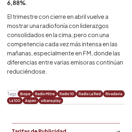
6,88%
.
El trimestre con cierre en abril vuelve a
mostrar una radiofonía con liderazgos
consolidados en la cima, pero con una
competencia cada vez más intensa en las
mañanas, especialmente en FM, donde las
diferencias entre varias emisoras continúan
reduciéndose.
Tags:
Ibope
Radio Mitre
Radio 10
Radio La Red
Rivadavia
La 100
Aspen
urbana play
Tarifas de Publicidad