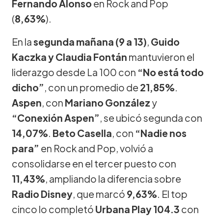
Fernando Alonso
en Rock and Pop
(
8,63%
).
En la
segunda mañana (9 a 13)
,
Guido
Kaczka y Claudia Fontán
mantuvieron el
liderazgo desde La 100 con
“No está todo
dicho”
, con un promedio de
21,85%
.
Aspen
, con
Mariano González
y
“Conexión Aspen”
, se ubicó segunda con
14,07%
.
Beto Casella
, con
“Nadie nos
para”
en Rock and Pop, volvió a
consolidarse en el tercer puesto con
11,43%
, ampliando la diferencia sobre
Radio Disney
, que marcó
9,63%
. El top
cinco lo completó
Urbana Play 104.3
con