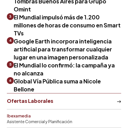
Tombras Buenos Aires para Grupo
Omint
El Mundial impulsó más de 1.200
3
millones de horas de consumo en Smart
TVs
Google Earth incorpora inteligencia
4
artificial para transformar cualquier
lugar en una imagen personalizada
El Mundial lo confirmó: la campaña ya
5
no alcanza
Global Vía Pública suma a Nicole
6
Bellone
Ofertas Laborales
Ibexamedia
Asistente Comercial y Planificación