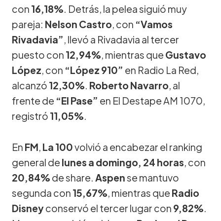
con
16,18%
. Detrás, la pelea siguió muy
pareja:
Nelson Castro
, con
“Vamos
Rivadavia”
, llevó a Rivadavia al tercer
puesto con
12,94%
, mientras que
Gustavo
López
, con
“López 910”
en Radio La Red,
alcanzó
12,30%
.
Roberto Navarro
, al
frente de
“El Pase”
en El Destape AM 1070,
registró
11,05%
.
En
FM
,
La 100
volvió a encabezar el ranking
general de
lunes a domingo, 24 horas
, con
20,84%
de share.
Aspen
se mantuvo
segunda con
15,67%
, mientras que
Radio
Disney
conservó el tercer lugar con
9,82%
.