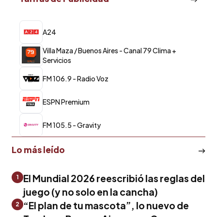
A24
Villa Maza / Buenos Aires - Canal 79 Clima +
Servicios
FM 106.9 - Radio Voz
ESPN Premium
FM 105.5 - Gravity
Lo más leído
El Mundial 2026 reescribió las reglas del
1
juego (y no solo en la cancha)
“El plan de tu mascota”, lo nuevo de
2