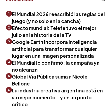
El Mundial 2026 reescribió las reglas del
1
juego (y no solo en la cancha)
Efecto mundial: Telefe tuvo el mejor
2
julio en la historia de la TV
Google Earth incorpora inteligencia
3
artificial para transformar cualquier
lugar en una imagen personalizada
El Mundial lo confirmó: la campaña ya
4
no alcanza
Global Vía Pública suma a Nicole
5
Bellone
La industria creativa argentina está en
6
su mejor momento… y en un punto
crítico