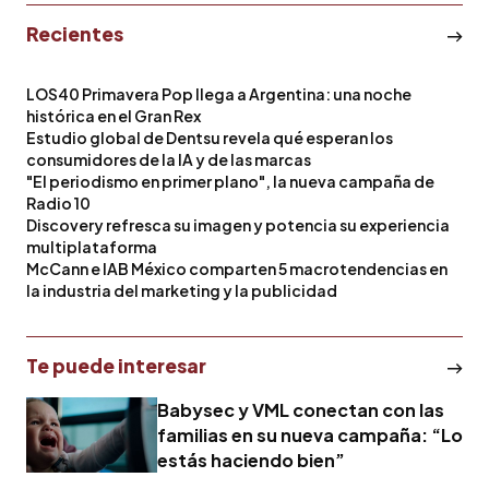
Recientes
LOS40 Primavera Pop llega a Argentina: una noche
histórica en el Gran Rex
Estudio global de Dentsu revela qué esperan los
consumidores de la IA y de las marcas
"El periodismo en primer plano", la nueva campaña de
Radio 10
Discovery refresca su imagen y potencia su experiencia
multiplataforma
McCann e IAB México comparten 5 macrotendencias en
la industria del marketing y la publicidad
Te puede interesar
Babysec y VML conectan con las
familias en su nueva campaña: “Lo
estás haciendo bien”