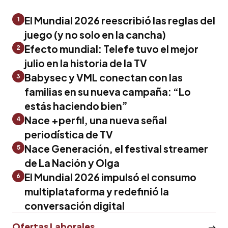
El Mundial 2026 reescribió las reglas del
1
juego (y no solo en la cancha)
Efecto mundial: Telefe tuvo el mejor
2
julio en la historia de la TV
Babysec y VML conectan con las
3
familias en su nueva campaña: “Lo
estás haciendo bien”
Nace +perfil, una nueva señal
4
periodística de TV
Nace Generación, el festival streamer
5
de La Nación y Olga
El Mundial 2026 impulsó el consumo
6
multiplataforma y redefinió la
conversación digital
Ofertas Laborales