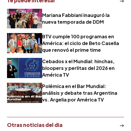
Te puede interesar
Mariana Fabbiani inauguró la
nueva temporada de DDM
BTV cumple 100 programas en
América: el ciclo de Beto Casella
que renovó el prime time
Cebados x el Mundial: hinchas,
bloopers y perlitas del 2026 en
América TV
Polémica en el Bar Mundial:
análisis y debate tras Argentina
vs. Argelia por América TV
Otras noticias del dia