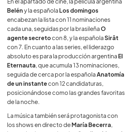
En el apartado de cine, la película argentina
Belén
y la española
Los domingos
encabezan la lista con 11 nominaciones
cada una, seguidas por la brasileña
O
agente secreto
con 8, y la española
Sirât
con 7. En cuanto a las series, el liderazgo
absoluto es para la producción argentina
El
Eternauta
, que acumula 13 nominaciones,
seguida de cerca por la española
Anatomía
de un instante
con 12 candidaturas,
posicionándose como las grandes favoritas
de la noche.
La música también será protagonista con
los shows en directo de
María Becerra
,