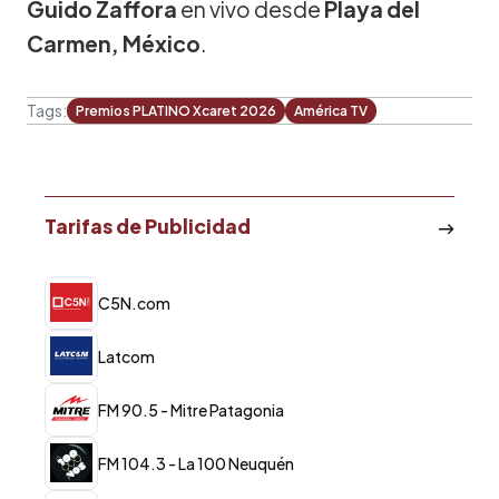
Guido Zaffora
en vivo desde
Playa del
Carmen, México
.
Tags:
Premios PLATINO Xcaret 2026
América TV
Tarifas de Publicidad
C5N.com
Latcom
FM 90.5 - Mitre Patagonia
FM 104.3 - La 100 Neuquén