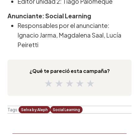
Editor unidad 2: Tiago Palomeque
Anunciante: Social Learning
Responsables por el anunciante:
Ignacio Jarma, Magdalena Saal, Lucía
Peiretti
¿Qué te pareció esta campaña?
★
★
★
★
★
Tags:
Selva by Aleph
Social Learning