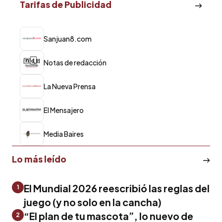
Tarifas de Publicidad
Sanjuan8.com
Notas de redacción
La Nueva Prensa
El Mensajero
Media Baires
Lo más leído
El Mundial 2026 reescribió las reglas del
1
juego (y no solo en la cancha)
“El plan de tu mascota”, lo nuevo de
2