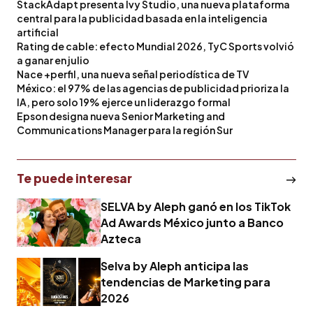
StackAdapt presenta Ivy Studio, una nueva plataforma
central para la publicidad basada en la inteligencia
artificial
Rating de cable: efecto Mundial 2026, TyC Sports volvió
a ganar en julio
Nace +perfil, una nueva señal periodística de TV
México: el 97% de las agencias de publicidad prioriza la
IA, pero solo 19% ejerce un liderazgo formal
Epson designa nueva Senior Marketing and
Communications Manager para la región Sur
Te puede interesar
SELVA by Aleph ganó en los TikTok
Ad Awards México junto a Banco
Azteca
Selva by Aleph anticipa las
tendencias de Marketing para
2026