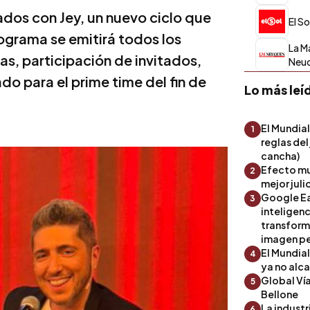
dos con Jey, un nuevo ciclo que
El S
rograma se emitirá todos los
La M
as, participación de invitados,
Neu
o para el prime time del fin de
Lo más leí
El Mundial
1
reglas del
cancha)
Efecto mu
2
mejor julio
Google Ea
3
inteligenc
transform
imagen pe
El Mundia
4
ya no alc
Global Ví
5
Bellone
La industr
6