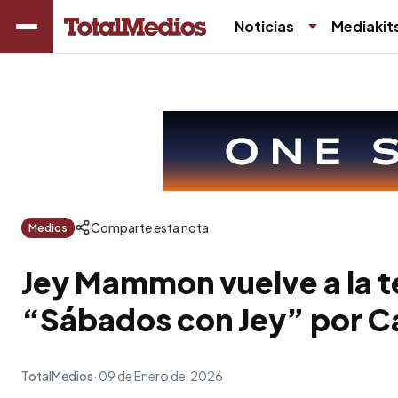
Noticias
Mediakit
Comparte esta nota
Medios
Jey Mammon vuelve a la t
“Sábados con Jey” por Ca
TotalMedios
09 de Enero del 2026