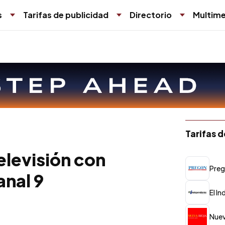
s
Tarifas de publicidad
Directorio
Multime
Tarifas 
elevisión con
Preg
nal 9
El I
Nuev