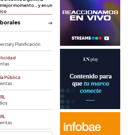
u mejor momento… y en un
tico
aborales
rcial y Planificación
blicidad
entas
ía Pública
uentas
SRL
dios
SRL
uentas