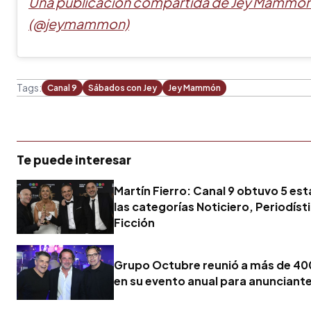
Una publicación compartida de Jey Mammo
(@jeymammon)
Tags:
Canal 9
Sábados con Jey
Jey Mammón
Te puede interesar
Martín Fierro: Canal 9 obtuvo 5 esta
las categorías Noticiero, Periodíst
Ficción
Grupo Octubre reunió a más de 400
en su evento anual para anunciant