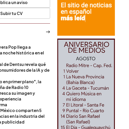
blica un aviso
Subir tu CV
era Pop llega a
a noche histórica en el
l de Dentsu revela qué
onsumidores de la IA y de
o en primer plano", la
a de Radio 10
resca su imagen y
experiencia
orma
 México comparten 5
as en la industria del
a publicidad