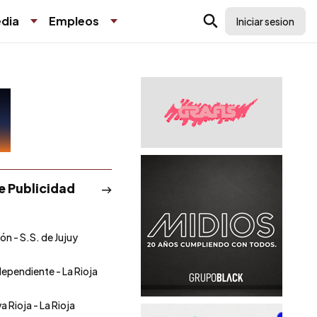
dia
Empleos
Iniciar sesion
de Publicidad
ón - S.S. de Jujuy
ndependiente - La Rioja
a Rioja - La Rioja