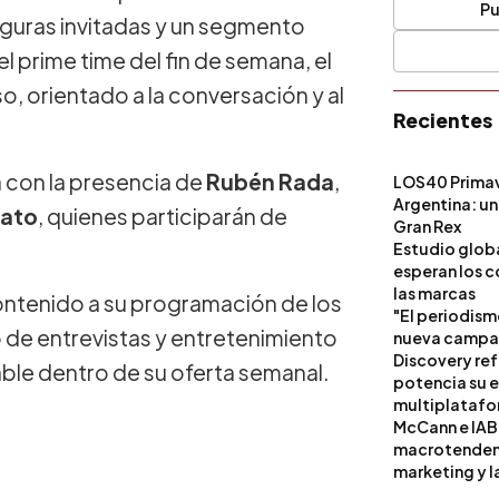
Pu
iguras invitadas y un segmento
l prime time del fin de semana, el
 orientado a la conversación y al
Recientes
 con la presencia de
Rubén Rada
,
LOS40 Primav
Argentina: un
nato
, quienes participarán de
Gran Rex
Estudio globa
esperan los c
las marcas
ntenido a su programación de los
"El periodism
 de entrevistas y entretenimiento
nueva campañ
Discovery ref
le dentro de su oferta semanal.
potencia su 
multiplataf
McCann e IAB
macrotendenci
marketing y l