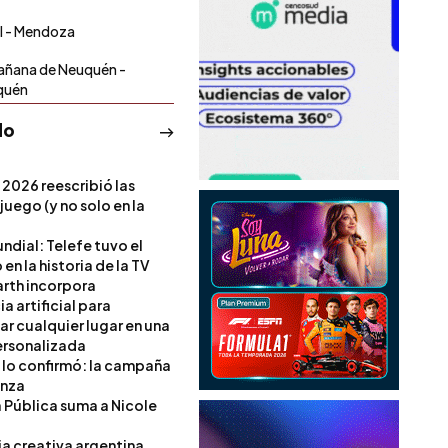
ol - Mendoza
añana de Neuquén -
quén
do
 2026 reescribió las
 juego (y no solo en la
ndial: Telefe tuvo el
 en la historia de la TV
rth incorpora
ia artificial para
ar cualquier lugar en una
rsonalizada
l lo confirmó: la campaña
anza
a Pública suma a Nicole
ia creativa argentina