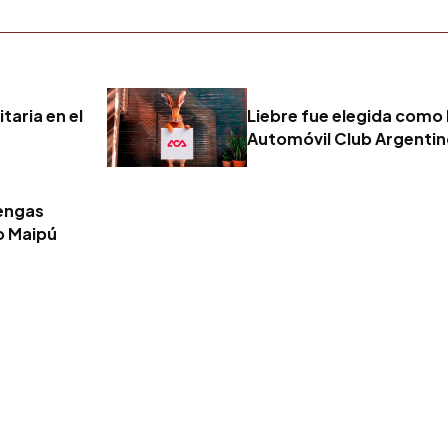
taria en el
Liebre fue elegida como 
Automóvil Club Argenti
tengas
o Maipú