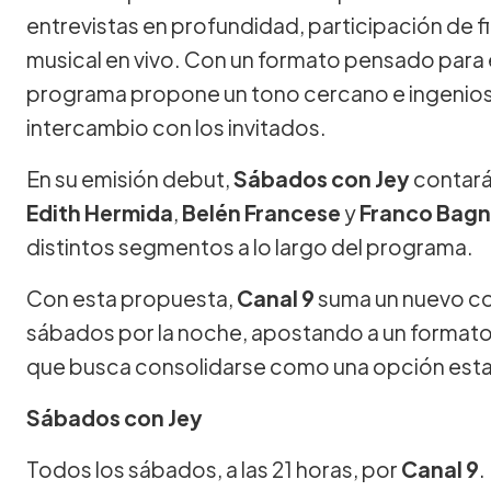
entrevistas en profundidad, participación de f
musical en vivo. Con un formato pensado para e
programa propone un tono cercano e ingenioso,
intercambio con los invitados.
En su emisión debut,
Sábados con Jey
contará
Edith Hermida
,
Belén Francese
y
Franco Bag
distintos segmentos a lo largo del programa.
Con esta propuesta,
Canal 9
suma un nuevo co
sábados por la noche, apostando a un formato
que busca consolidarse como una opción estab
Sábados con Jey
Todos los sábados, a las 21 horas, por
Canal 9
.