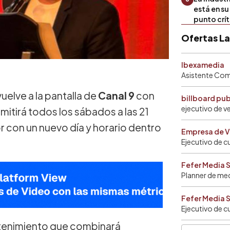
está en s
punto crí
Ofertas L
Ibexamedia
Asistente Come
uelve a la pantalla de
Canal 9
con
billboard pu
ejecutivo de v
itirá todos los sábados a las 21
r con un nuevo día y horario dentro
Empresa de V
Ejecutivo de c
Fefer Media 
Planner de me
Fefer Media 
Ejecutivo de c
etenimiento que combinará