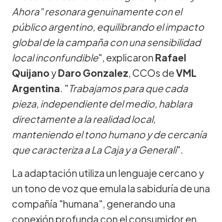
Ahora" resonara genuinamente con el
público argentino, equilibrando el impacto
global de la campaña con una sensibilidad
local inconfundible
", explicaron
Rafael
Quijano
y
Daro Gonzalez
, CCOs de
VML
Argentina
. "
Trabajamos para que cada
pieza, independiente del medio, hablara
directamente a la realidad local,
manteniendo el tono humano y de cercanía
que caracteriza a La Caja y a Generali
".
La adaptación utiliza un lenguaje cercano y
un tono de voz que emula la sabiduría de una
compañía "humana", generando una
conexión profunda con el consumidor en