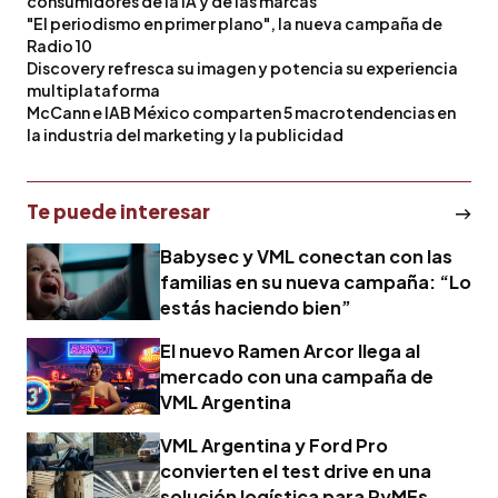
consumidores de la IA y de las marcas
"El periodismo en primer plano", la nueva campaña de
Radio 10
Discovery refresca su imagen y potencia su experiencia
multiplataforma
McCann e IAB México comparten 5 macrotendencias en
la industria del marketing y la publicidad
Te puede interesar
Babysec y VML conectan con las
familias en su nueva campaña: “Lo
estás haciendo bien”
El nuevo Ramen Arcor llega al
mercado con una campaña de
VML Argentina
VML Argentina y Ford Pro
convierten el test drive en una
solución logística para PyMEs