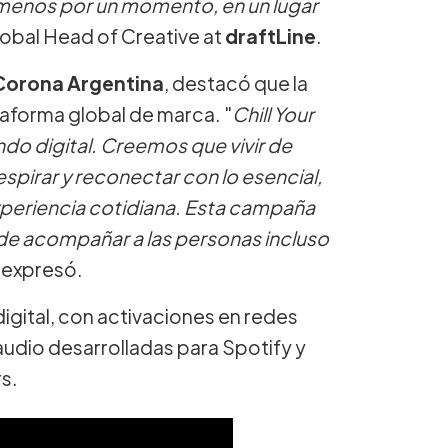
l menos por un momento, en un lugar
lobal Head of Creative at
draftLine
.
Corona Argentina
, destacó que la
taforma global de marca. "
Chill Your
undo digital. Creemos que vivir de
spirar y reconectar con lo esencial,
experiencia cotidiana. Esta campaña
y de acompañar a las personas incluso
, expresó.
igital, con activaciones en redes
audio desarrolladas para Spotify y
s.