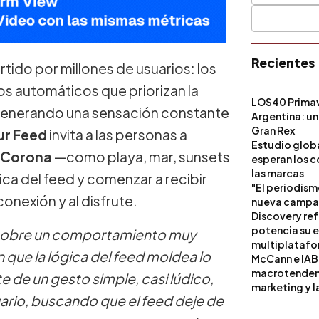
Recientes
tido por millones de usuarios: los
os automáticos que priorizan la
LOS40 Primav
, generando una sensación constante
Argentina: un
Gran Rex
our Feed
invita a las personas a
Estudio globa
Corona
—como playa, mar, sunsets
esperan los c
las marcas
gica del feed y comenzar a recibir
"El periodism
onexión y al disfrute.
nueva campañ
Discovery ref
potencia su 
r sobre un comportamiento muy
multiplataf
en que la lógica del feed moldea lo
McCann e IAB
macrotendenci
e de un gesto simple, casi lúdico,
marketing y l
uario, buscando que el feed deje de