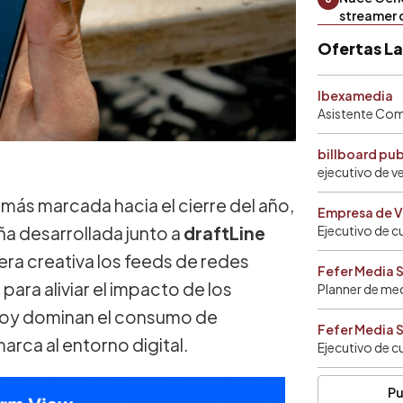
streamer 
Ofertas L
Ibexamedia
Asistente Come
billboard pu
ejecutivo de v
más marcada hacia el cierre del año,
Empresa de V
a desarrollada junto a
draftLine
Ejecutivo de c
nera creativa los feeds de redes
Fefer Media 
ara aliviar el impacto de los
Planner de me
hoy dominan el consumo de
Fefer Media 
marca al entorno digital.
Ejecutivo de c
Pu