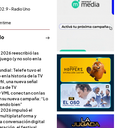
02.9 - Radio Uno
ntime
do
 2026 reescribió las
 juego (y no solo en la
ndial: Telefe tuvo el
 en la historia de la TV
il, una nueva señal
ica de TV
 VML conectan con las
en su nueva campaña: “Lo
iendo bien”
 2026 impulsó el
multiplataforma y
la conversación digital
ración, el festival