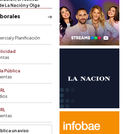
de La Nación y Olga
aborales
rcial y Planificación
blicidad
entas
ía Pública
uentas
SRL
dios
SRL
uentas
blica un aviso