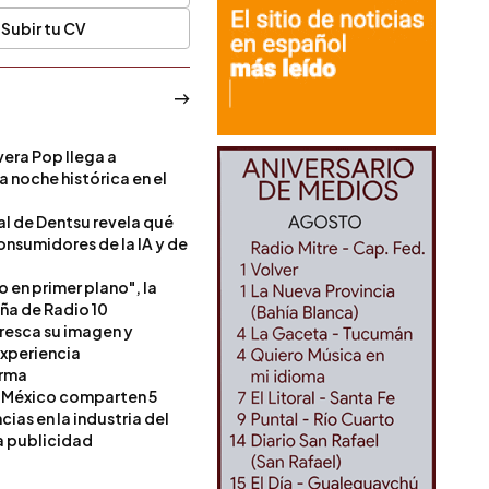
Subir tu CV
era Pop llega a
a noche histórica en el
l de Dentsu revela qué
onsumidores de la IA y de
o en primer plano", la
a de Radio 10
resca su imagen y
experiencia
orma
 México comparten 5
as en la industria del
a publicidad