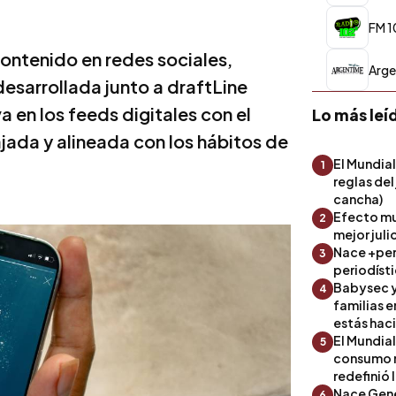
FM 1
ontenido en redes sociales,
Arge
esarrollada junto a draftLine
 en los feeds digitales con el
Lo más leí
jada y alineada con los hábitos de
El Mundial
1
reglas del
cancha)
Efecto mu
2
mejor julio
Nace +perf
3
periodíst
Babysec y
4
familias 
estás hac
El Mundial
5
consumo 
redefinió 
Nace Gene
6