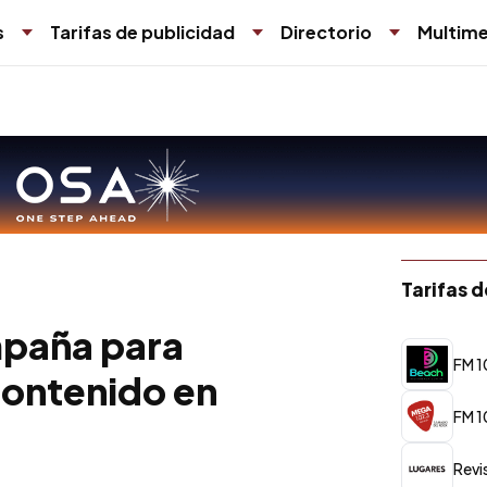
s
Tarifas de publicidad
Directorio
Multime
Tarifas 
mpaña para
FM 1
contenido en
FM 1
Revi