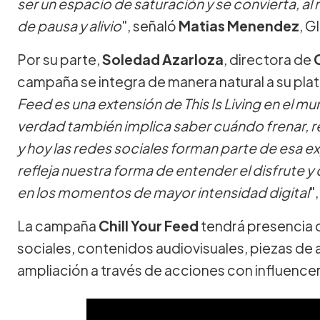
ser un espacio de saturación y se convierta, a
de pausa y alivio
", señaló
Matias Menendez
, G
Por su parte,
Soledad Azarloza
, directora de
campaña se integra de manera natural a su pla
Feed es una extensión de This Is Living en el m
verdad también implica saber cuándo frenar, re
y hoy las redes sociales forman parte de esa 
refleja nuestra forma de entender el disfrute 
en los momentos de mayor intensidad digital
"
La campaña
Chill Your Feed
tendrá presencia d
sociales, contenidos audiovisuales, piezas de 
ampliación a través de acciones con influencer