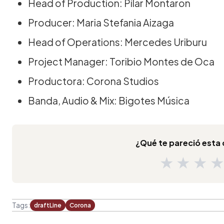
Head of Production: Pilar Montaron
Producer: Maria Stefania Aizaga
Head of Operations: Mercedes Uriburu
Project Manager: Toribio Montes de Oca
Productora: Corona Studios
Banda, Audio & Mix: Bigotes Música
¿Qué te pareció est
★
★
★
Tags:
draftLine
Corona