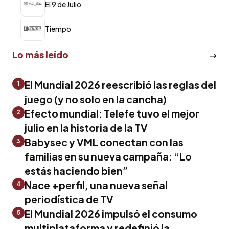
El 9 de Julio
Tiempo
Lo más leído
El Mundial 2026 reescribió las reglas del
1
juego (y no solo en la cancha)
Efecto mundial: Telefe tuvo el mejor
2
julio en la historia de la TV
Babysec y VML conectan con las
3
familias en su nueva campaña: “Lo
estás haciendo bien”
Nace +perfil, una nueva señal
4
periodística de TV
El Mundial 2026 impulsó el consumo
5
multiplataforma y redefinió la