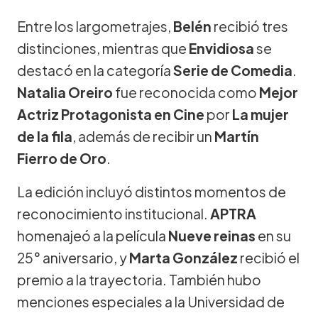
Entre los largometrajes,
Belén
recibió tres
distinciones, mientras que
Envidiosa
se
destacó en la categoría
Serie de Comedia
.
Natalia Oreiro
fue reconocida como
Mejor
Actriz Protagonista en Cine
por
La mujer
de la fila
, además de recibir un
Martín
Fierro de Oro
.
La edición incluyó distintos momentos de
reconocimiento institucional.
APTRA
homenajeó a la película
Nueve reinas
en su
25° aniversario, y
Marta González
recibió el
premio a la trayectoria. También hubo
menciones especiales a la Universidad de