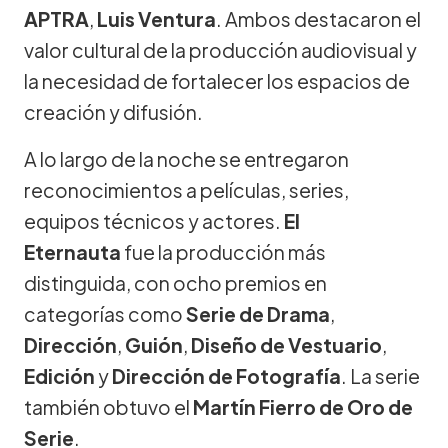
APTRA
,
Luis Ventura
. Ambos destacaron el
valor cultural de la producción audiovisual y
la necesidad de fortalecer los espacios de
creación y difusión.
A lo largo de la noche se entregaron
reconocimientos a películas, series,
equipos técnicos y actores.
El
Eternauta
fue la producción más
distinguida, con ocho premios en
categorías como
Serie de Drama
,
Dirección
,
Guión
,
Diseño de Vestuario
,
Edición
y
Dirección de Fotografía
. La serie
también obtuvo el
Martín Fierro de Oro de
Serie
.