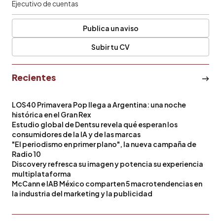
Ejecutivo de cuentas
Publica un aviso
Subir tu CV
Recientes
LOS40 Primavera Pop llega a Argentina: una noche
histórica en el Gran Rex
Estudio global de Dentsu revela qué esperan los
consumidores de la IA y de las marcas
"El periodismo en primer plano", la nueva campaña de
Radio 10
Discovery refresca su imagen y potencia su experiencia
multiplataforma
McCann e IAB México comparten 5 macrotendencias en
la industria del marketing y la publicidad