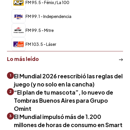
FM 95.5 - Fénix / La 100
FM 99.1 - Independencia
FM 99.5 - Mitre
FM 103.5 - Láser
Lo más leído
El Mundial 2026 reescribió las reglas del
1
juego (y no solo en la cancha)
“El plan de tu mascota”, lo nuevo de
2
Tombras Buenos Aires para Grupo
Omint
El Mundial impulsó más de 1.200
3
millones de horas de consumo en Smart