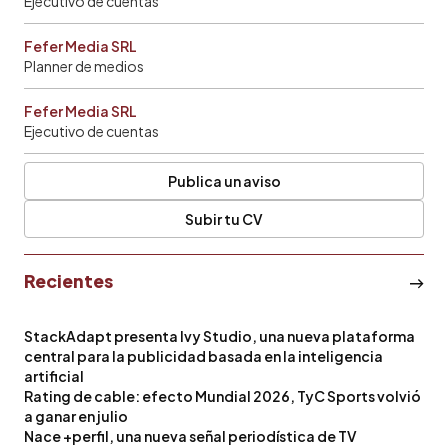
Ejecutivo de cuentas
Fefer Media SRL
Planner de medios
Fefer Media SRL
Ejecutivo de cuentas
Publica un aviso
Subir tu CV
Recientes
StackAdapt presenta Ivy Studio, una nueva plataforma
central para la publicidad basada en la inteligencia
artificial
Rating de cable: efecto Mundial 2026, TyC Sports volvió
a ganar en julio
Nace +perfil, una nueva señal periodística de TV