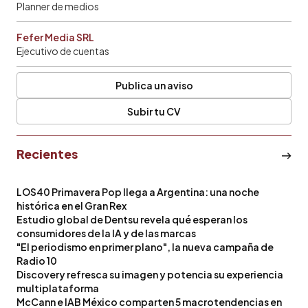
Planner de medios
Fefer Media SRL
Ejecutivo de cuentas
Publica un aviso
Subir tu CV
Recientes
LOS40 Primavera Pop llega a Argentina: una noche
histórica en el Gran Rex
Estudio global de Dentsu revela qué esperan los
consumidores de la IA y de las marcas
"El periodismo en primer plano", la nueva campaña de
Radio 10
Discovery refresca su imagen y potencia su experiencia
multiplataforma
McCann e IAB México comparten 5 macrotendencias en