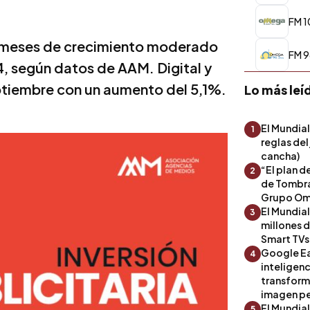
FM 1
e meses de crecimiento moderado
FM 9
4, según datos de AAM. Digital y
eptiembre con un aumento del 5,1%.
Lo más leí
El Mundial
1
reglas del
cancha)
“El plan d
2
de Tombra
Grupo Om
El Mundia
3
millones 
Smart TVs
Google Ea
4
inteligenc
transform
imagen pe
El Mundia
5