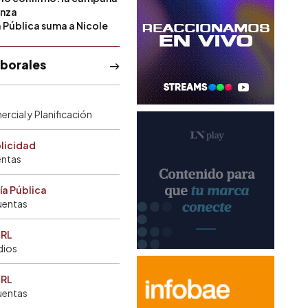
anza
a Pública suma a Nicole
aborales
rcial y Planificación
blicidad
entas
ía Pública
uentas
SRL
dios
SRL
uentas