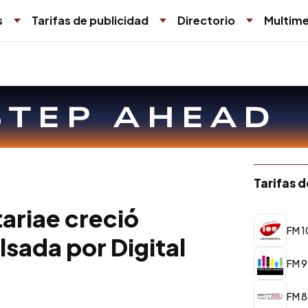
s
Tarifas de publicidad
Directorio
Multime
Tarifas 
tariae creció
FM 1
sada por Digital
FM 9
FM 8