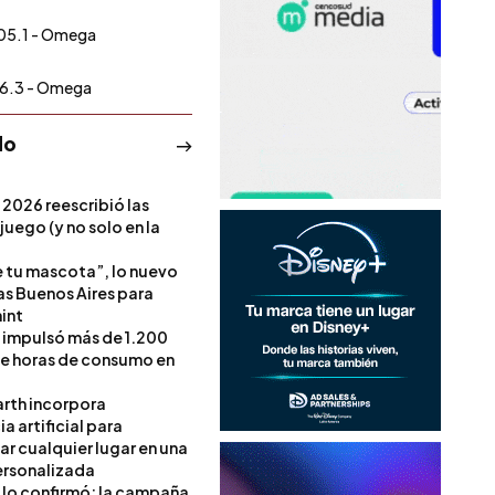
05.1 - Omega
6.3 - Omega
do
 2026 reescribió las
 juego (y no solo en la
e tu mascota”, lo nuevo
s Buenos Aires para
int
l impulsó más de 1.200
de horas de consumo en
rth incorpora
ia artificial para
ar cualquier lugar en una
rsonalizada
l lo confirmó: la campaña