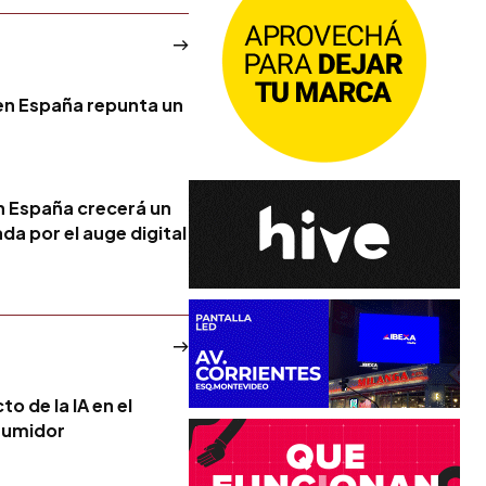
a en España repunta un
n España crecerá un
a por el auge digital
o de la IA en el
sumidor