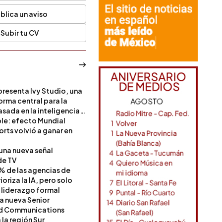
blica un aviso
Subir tu CV
resenta Ivy Studio, una
rma central para la
sada en la inteligencia
ble: efecto Mundial
rts volvió a ganar en
 una nueva señal
de TV
% de las agencias de
oriza la IA, pero solo
 liderazgo formal
a nueva Senior
nd Communications
la región Sur