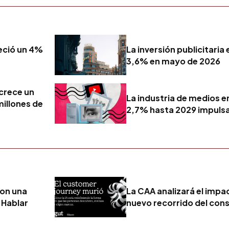
reció un 4%
La inversión publicitari
3,6% en mayo de 2026
 crece un
La industria de medios e
millones de
2,7% hasta 2029 impulsad
con una
La CAA analizará el impact
 Hablar
nuevo recorrido del con