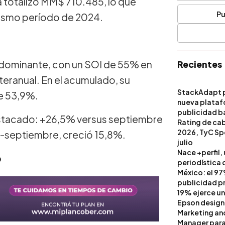
a totalizó MM$ 710.485, lo que
Pu
mismo período de 2024.
l dominante, con un SOI de 55% en
Recientes
teranual. En el acumulado, su
StackAdapt p
de 53,9%.
nueva platafo
publicidad ba
stacado: +26,5% versus septiembre
artificial
Rating de ca
2026, TyC Spo
o-septiembre, creció 15,8%.
julio
Nace +perfil,
o
periodística 
México: el 97
publicidad pri
19% ejerce un
Epson design
Marketing a
Manager para 