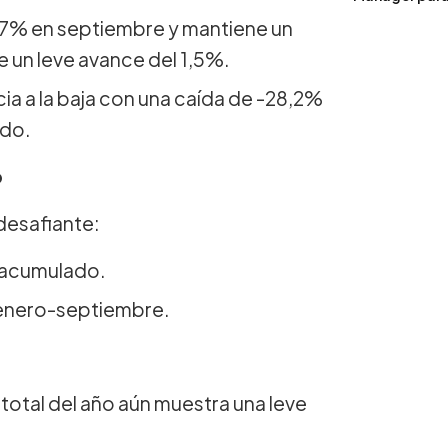
3,7% en septiembre y mantiene un
e un leve avance del 1,5%.
ia a la baja con una caída de -28,2%
ado.
o
desafiante:
l acumulado.
 enero-septiembre.
total del año aún muestra una leve