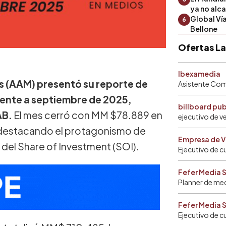
ya no alc
Global Ví
6
Bellone
Ofertas L
Ibexamedia
s (AAM) presentó su reporte de
Asistente Come
iente a septiembre de 2025,
billboard pu
AB.
El mes cerró con MM $78.889 en
ejecutivo de v
%, destacando el protagonismo de
Empresa de V
 del Share of Investment (SOI).
Ejecutivo de c
Fefer Media 
Planner de me
Fefer Media 
Ejecutivo de c