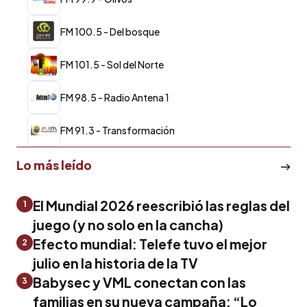
FM 100.5 - Del bosque
FM 101.5 - Sol del Norte
FM 98.5 - Radio Antena 1
FM 91.3 - Transformación
Lo más leído
El Mundial 2026 reescribió las reglas del
1
juego (y no solo en la cancha)
Efecto mundial: Telefe tuvo el mejor
2
julio en la historia de la TV
Babysec y VML conectan con las
3
familias en su nueva campaña: “Lo