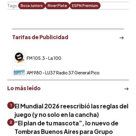
Tags:
Boca Juniors
River Plate
ESPN Premium
Tarifas de Publicidad
FM 105.3 - La 100
AM 980 - LU37 Radio 37 General Pico
Lo más leído
El Mundial 2026 reescribió las reglas del
1
juego (y no solo en la cancha)
“El plan de tu mascota”, lo nuevo de
2
Tombras Buenos Aires para Grupo