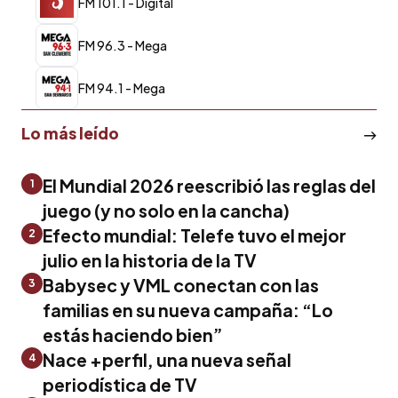
FM 101.1 - Digital
FM 96.3 - Mega
FM 94.1 - Mega
Lo más leído
El Mundial 2026 reescribió las reglas del
1
juego (y no solo en la cancha)
Efecto mundial: Telefe tuvo el mejor
2
julio en la historia de la TV
Babysec y VML conectan con las
3
familias en su nueva campaña: “Lo
estás haciendo bien”
Nace +perfil, una nueva señal
4
periodística de TV