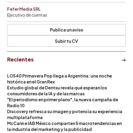
Fefer Media SRL
Ejecutivo de cuentas
Publica un aviso
Subir tu CV
Recientes
LOS40 Primavera Pop llega a Argentina: una noche
histórica en el Gran Rex
Estudio global de Dentsu revela qué esperan los
consumidores de la IA y de las marcas
"El periodismo en primer plano", la nueva campaña de
Radio 10
Discovery refresca su imagen y potencia su experiencia
multiplataforma
McCann e IAB México comparten 5 macrotendencias en
la industria del marketing y la publicidad