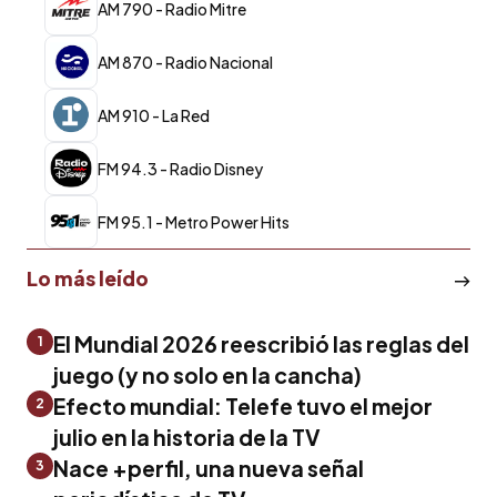
AM 790 - Radio Mitre
AM 870 - Radio Nacional
AM 910 - La Red
FM 94.3 - Radio Disney
FM 95.1 - Metro Power Hits
Lo más leído
El Mundial 2026 reescribió las reglas del
1
juego (y no solo en la cancha)
Efecto mundial: Telefe tuvo el mejor
2
julio en la historia de la TV
Nace +perfil, una nueva señal
3