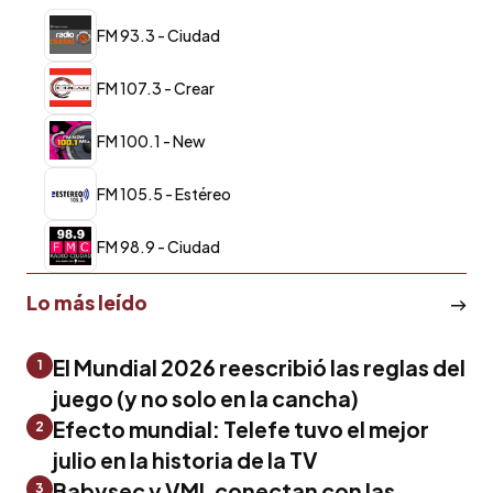
FM 93.3 - Ciudad
FM 107.3 - Crear
FM 100.1 - New
FM 105.5 - Estéreo
FM 98.9 - Ciudad
Lo más leído
El Mundial 2026 reescribió las reglas del
1
juego (y no solo en la cancha)
Efecto mundial: Telefe tuvo el mejor
2
julio en la historia de la TV
Babysec y VML conectan con las
3