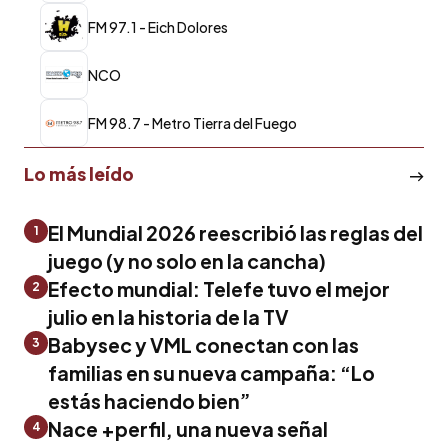
FM 97.1 - Eich Dolores
NCO
FM 98.7 - Metro Tierra del Fuego
Lo más leído
El Mundial 2026 reescribió las reglas del
1
juego (y no solo en la cancha)
Efecto mundial: Telefe tuvo el mejor
2
julio en la historia de la TV
Babysec y VML conectan con las
3
familias en su nueva campaña: “Lo
estás haciendo bien”
Nace +perfil, una nueva señal
4