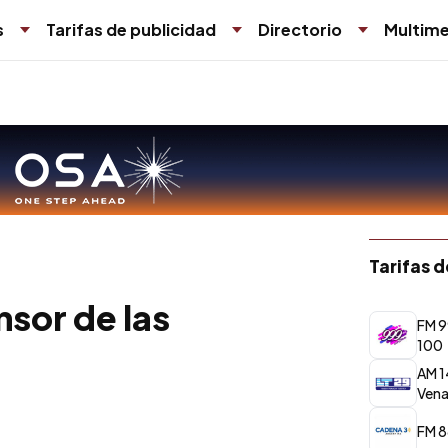
s
Tarifas de publicidad
Directorio
Multime
Tarifas 
nsor de las
FM 9
100
AM 1
Vena
FM 8