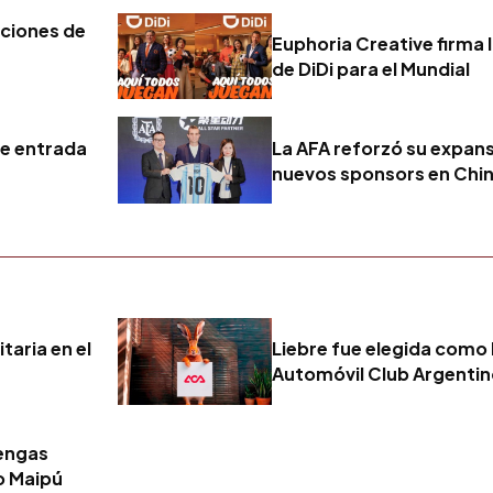
nciones de
Euphoria Creative firma 
de DiDi para el Mundial
de entrada
La AFA reforzó su expans
nuevos sponsors en Chi
taria en el
Liebre fue elegida como 
Automóvil Club Argenti
tengas
o Maipú