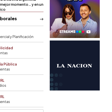
u mejor momento… y en un
tico
aborales
rcial y Planificación
blicidad
entas
ía Pública
uentas
SRL
dios
SRL
uentas