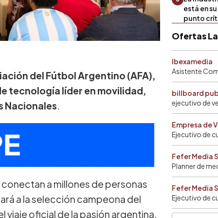
está en s
punto crí
Ofertas L
Ibexamedia
Asistente Come
iación del Fútbol Argentino (AFA),
de tecnología líder en movilidad,
billboard pu
ejecutivo de v
s Nacionales
.
Empresa de V
Ejecutivo de c
Fefer Media 
Planner de me
 conectan a millones de personas
Fefer Media 
añará a la selección campeona del
Ejecutivo de c
iaje oficial de la pasión argentina.