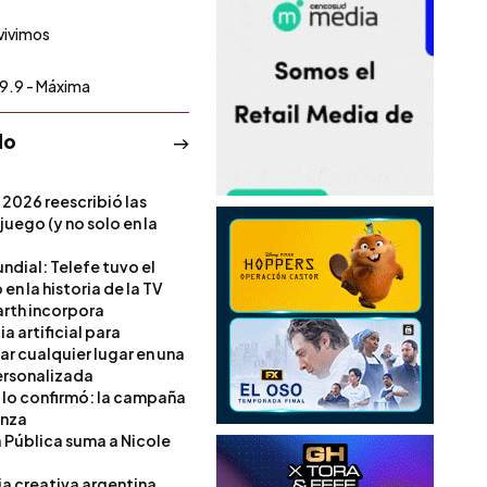
vivimos
9.9 - Máxima
do
 2026 reescribió las
 juego (y no solo en la
ndial: Telefe tuvo el
 en la historia de la TV
rth incorpora
ia artificial para
ar cualquier lugar en una
rsonalizada
l lo confirmó: la campaña
anza
a Pública suma a Nicole
ia creativa argentina