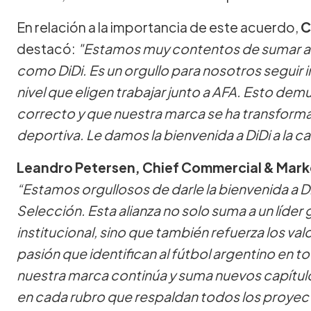
En relación a la importancia de este acuerdo,
C
destacó:
"Estamos muy contentos de sumar a u
como DiDi. Es un orgullo para nosotros segui
nivel que eligen trabajar junto a AFA. Esto de
correcto y que nuestra marca se ha transformad
deportiva. Le damos la bienvenida a DiDi a la
Leandro Petersen, Chief Commercial & Marke
“Estamos orgullosos de darle la bienvenida a D
Selección. Esta alianza no solo suma a un líder 
institucional, sino que también refuerza los v
pasión que identifican al fútbol argentino en 
nuestra marca continúa y suma nuevos capítulo
en cada rubro que respaldan todos los proyec