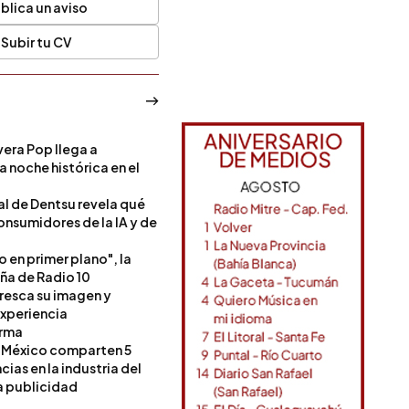
blica un aviso
Subir tu CV
era Pop llega a
a noche histórica en el
l de Dentsu revela qué
onsumidores de la IA y de
o en primer plano", la
a de Radio 10
resca su imagen y
experiencia
orma
 México comparten 5
as en la industria del
a publicidad