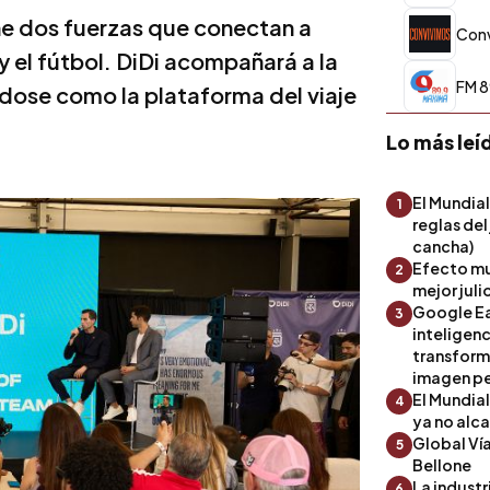
ne dos fuerzas que conectan a
Con
y el fútbol. DiDi acompañará a la
FM 8
ose como la plataforma del viaje
Lo más leí
El Mundial
1
reglas del
cancha)
Efecto mu
2
mejor julio
Google Ea
3
inteligenc
transform
imagen pe
El Mundia
4
ya no alc
Global Ví
5
Bellone
La industr
6