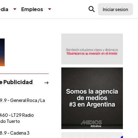
dia
Empleos
Iniciar sesion
de Publicidad
9.9 - General Roca / La
460 - LT29 Radio
do Tuerto
8.9 - Cadena 3