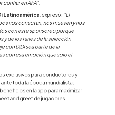
r confiar en AFA".
Di Latinoamérica
, expresó:
“El
mbos nos conectan, nos mueven y nos
os con este sponsoreo porque
os y de los fanes de la selección
e con DiDi sea parte de la
has con esa emoción que solo el
cios exclusivos para conductores y
urante toda la época mundialista:
beneficios en la app para maximizar
meet and greet de jugadores,