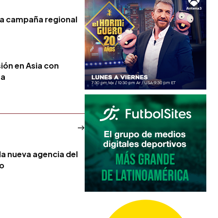
la campaña regional
ión en Asia con
na
la nueva agencia del
no