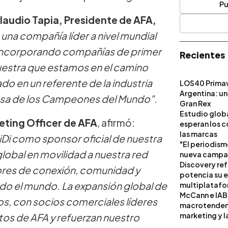
Pu
laudio Tapia, Presidente de AFA,
na compañía líder a nivel mundial
r incorporando compañías de primer
Recientes
muestra que estamos en el camino
o en un referente de la industria
LOS40 Primav
Argentina: un
 casa de los Campeones del Mundo".
Gran Rex
Estudio globa
ting Officer de AFA
, afirmó:
esperan los c
las marcas
iDi como sponsor oficial de nuestra
"El periodism
global en movilidad a nuestra red
nueva campañ
Discovery ref
alores de conexión, comunidad y
potencia su 
todo el mundo. La expansión global de
multiplataf
McCann e IAB
s, con socios comerciales líderes
macrotendenci
marketing y l
tos de AFA y refuerzan nuestro