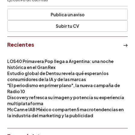
Publica un aviso
Subir tu CV
Recientes
LOS40 Primavera Pop llega a Argentina: una noche
histórica en el Gran Rex
Estudio global de Dentsu revela qué esperan los
consumidores de la IA y de las marcas
"El periodismo en primer plano", la nueva campaña de
Radio 10
Discovery refresca su imagen y potencia su experiencia
multiplataforma
McCann e IAB México comparten 5 macrotendencias en
la industria del marketing y la publicidad