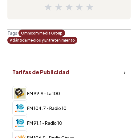
★
★
★
★
★
Tags:
Omnicom Media Group
Atlántida Medios y Entretenimiento
Tarifas de Publicidad
FM 99.9 - La 100
FM 104.7 - Radio 10
FM 91.1 - Radio 10
FM 106.9 - Radio Chaya