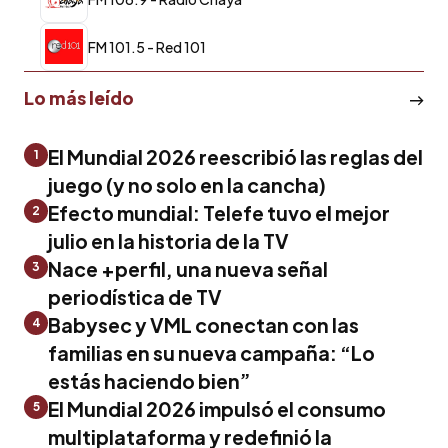
FM 101.5 - Red 101
Lo más leído
El Mundial 2026 reescribió las reglas del
1
juego (y no solo en la cancha)
Efecto mundial: Telefe tuvo el mejor
2
julio en la historia de la TV
Nace +perfil, una nueva señal
3
periodística de TV
Babysec y VML conectan con las
4
familias en su nueva campaña: “Lo
estás haciendo bien”
El Mundial 2026 impulsó el consumo
5
multiplataforma y redefinió la