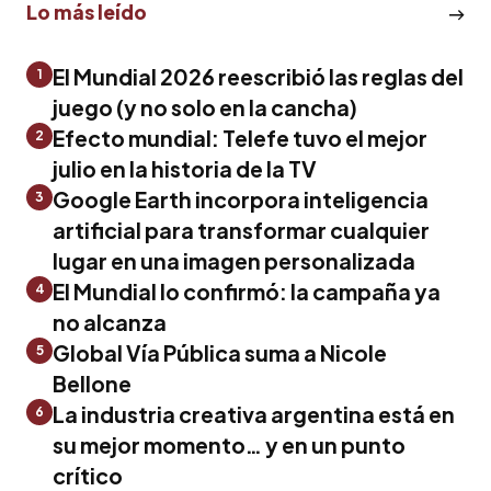
Lo más leído
El Mundial 2026 reescribió las reglas del
1
juego (y no solo en la cancha)
Efecto mundial: Telefe tuvo el mejor
2
julio en la historia de la TV
Google Earth incorpora inteligencia
3
artificial para transformar cualquier
lugar en una imagen personalizada
El Mundial lo confirmó: la campaña ya
4
no alcanza
Global Vía Pública suma a Nicole
5
Bellone
La industria creativa argentina está en
6
su mejor momento… y en un punto
crítico