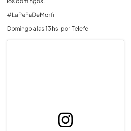
los domingos.
#LaPeñaDeMorfi
Domingo a las 13 hs. por Telefe