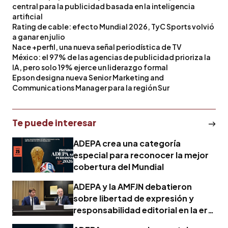
central para la publicidad basada en la inteligencia
artificial
Rating de cable: efecto Mundial 2026, TyC Sports volvió
a ganar en julio
Nace +perfil, una nueva señal periodística de TV
México: el 97% de las agencias de publicidad prioriza la
IA, pero solo 19% ejerce un liderazgo formal
Epson designa nueva Senior Marketing and
Communications Manager para la región Sur
Te puede interesar
ADEPA crea una categoría
especial para reconocer la mejor
cobertura del Mundial
ADEPA y la AMFJN debatieron
sobre libertad de expresión y
responsabilidad editorial en la era
de la IA