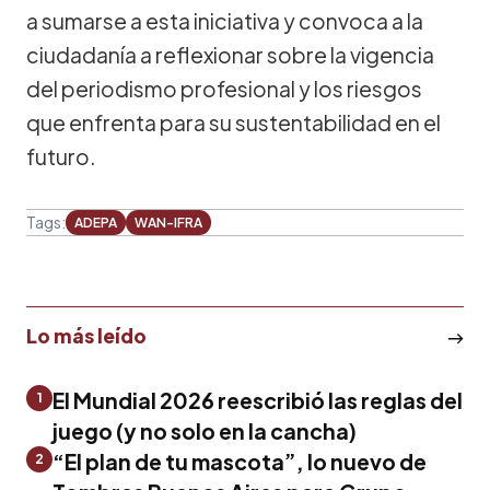
a sumarse a esta iniciativa y convoca a la
ciudadanía a reflexionar sobre la vigencia
del periodismo profesional y los riesgos
que enfrenta para su sustentabilidad en el
futuro.
Tags:
ADEPA
WAN-IFRA
Lo más leído
El Mundial 2026 reescribió las reglas del
1
juego (y no solo en la cancha)
“El plan de tu mascota”, lo nuevo de
2