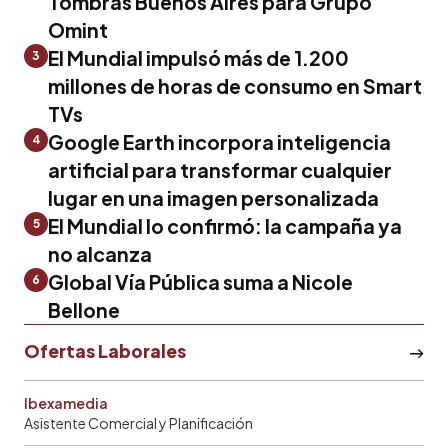
Tombras Buenos Aires para Grupo
Omint
El Mundial impulsó más de 1.200
3
millones de horas de consumo en Smart
TVs
Google Earth incorpora inteligencia
4
artificial para transformar cualquier
lugar en una imagen personalizada
El Mundial lo confirmó: la campaña ya
5
no alcanza
Global Vía Pública suma a Nicole
6
Bellone
Ofertas Laborales
Ibexamedia
Asistente Comercial y Planificación