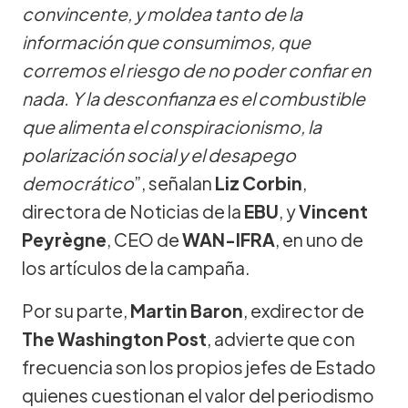
convincente, y moldea tanto de la
información que consumimos, que
corremos el riesgo de no poder confiar en
nada. Y la desconfianza es el combustible
que alimenta el conspiracionismo, la
polarización social y el desapego
democrático
”, señalan
Liz Corbin
,
directora de Noticias de la
EBU
, y
Vincent
Peyrègne
, CEO de
WAN-IFRA
, en uno de
los artículos de la campaña.
Por su parte,
Martin Baron
, exdirector de
The Washington Post
, advierte que con
frecuencia son los propios jefes de Estado
quienes cuestionan el valor del periodismo