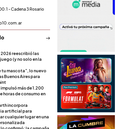
00.1 - Cadena 3 Rosario
o10.com.ar
do
 2026 reescribió las
 juego (y no solo en la
e tu mascota”, lo nuevo
s Buenos Aires para
int
l impulsó más de 1.200
de horas de consumo en
rth incorpora
ia artificial para
ar cualquier lugar en una
rsonalizada
l lo confirmó: la campaña