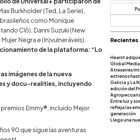
folio de Universal+ participaron de
Pu
ax Burkholder (Ted, La Serie),
os brasileños como Monique
ntando Clô), Danni Suzuki (New
 Mujer Negra e (In)vulneráveis).
Recientes
icionamiento de la plataforma: “Lo
Hearst adqui
Global Medi
Atreseries In
eras imágenes de la nueva
estrenos hast
Galicia y La 
s y docu-realities, incluyendo
edición del P
Agropecuari
Entre luz y s
o premios Emmy®, incluido Mejor
refleja las e
generación
Llega una nue
ños 90 que sigue las aventuras
ennett.