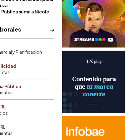
anza
a Pública suma a Nicole
aborales
rcial y Planificación
blicidad
entas
ía Pública
uentas
SRL
dios
SRL
uentas