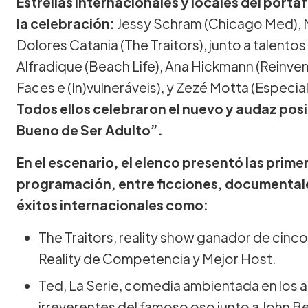
Estrellas internacionales y locales del porta
la celebración:
Jessy Schram (Chicago Med), M
Dolores Catania (The Traitors), junto a talent
Alfradique (Beach Life), Ana Hickmann (Reinve
Faces e (In)vulneráveis), y Zezé Motta (Especial
Todos ellos celebraron el nuevo y audaz pos
Bueno de Ser Adulto”.
En el escenario, el elenco presentó las prim
programación, entre ficciones, documentale
éxitos internacionales como:
The Traitors, reality show ganador de cinc
Reality de Competencia y Mejor Host.
Ted, La Serie, comedia ambientada en los a
irreverentes del famoso oso junto a John B