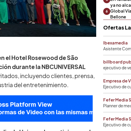
ya no alc
Global Ví
6
Bellone
Ofertas L
Ibexamedia
Asistente Come
 en el Hotel Rosewood de São
billboard pu
mación durante la NBCUNIVERSAL
ejecutivo de v
itados, incluyendo clientes, prensa,
Empresa de V
ustria del entretenimiento.
Ejecutivo de c
Fefer Media 
Planner de me
Fefer Media 
Ejecutivo de c