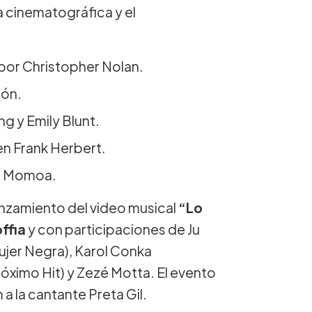
 cinematográfica y el
por Christopher Nolan.
ión.
g y Emily Blunt.
en Frank Herbert.
on Momoa.
lanzamiento del video musical
“Lo
ffia
y con participaciones de Ju
ujer Negra), Karol Conka
ximo Hit) y Zezé Motta. El evento
 la cantante Preta Gil.