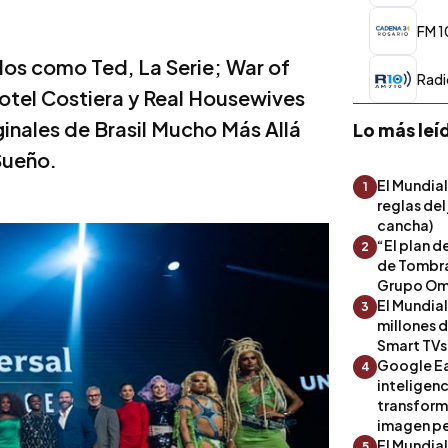
FM 1
dos como Ted, La Serie; War of
Radi
otel Costiera y Real Housewives
inales de Brasil Mucho Más Allá
Lo más leí
 Sueño.
El Mundial
1
reglas del
cancha)
“El plan d
2
de Tombra
Grupo Om
El Mundia
3
millones 
Smart TVs
Google Ea
4
inteligenc
transform
imagen pe
El Mundia
5