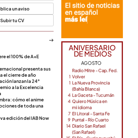
blica un aviso
Subir tu CV
ere el 100% de A+E
a
ternacional presenta sus
a el cierre de año
Nación lanzan la 24°
remio a la Excelencia
a
ombra: cómo el anime
mociones de toda una
va edición del IAB Now