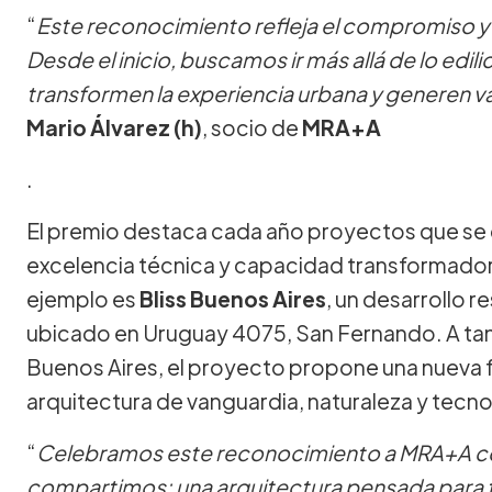
“
Este reconocimiento refleja el compromiso y 
Desde el inicio, buscamos ir más allá de lo edi
transformen la experiencia urbana y generen va
Mario Álvarez (h)
, socio de
MRA+A
.
El premio destaca cada año proyectos que se d
excelencia técnica y capacidad transformador
ejemplo es
Bliss Buenos Aires
, un desarrollo 
ubicado en Uruguay 4075, San Fernando. A tan 
Buenos Aires, el proyecto propone una nueva fo
arquitectura de vanguardia, naturaleza y tecno
“
Celebramos este reconocimiento a MRA+A co
compartimos: una arquitectura pensada para tr