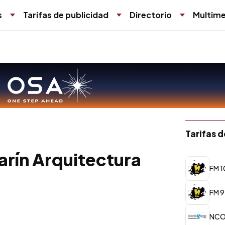
s
Tarifas de publicidad
Directorio
Multime
Tarifas 
rín Arquitectura
FM 1
FM 9
NC