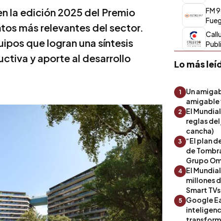
n la edición 2025 del Premio
FM 9
Fue
ntos más relevantes del sector.
Call
uipos que logran una síntesis
Publ
ctiva y aporte al desarrollo
Lo más leí
Un amigab
1
amigable 
El Mundial
2
reglas del
cancha)
“El plan d
3
de Tombra
Grupo Om
El Mundia
4
millones 
Smart TVs
Google Ea
5
inteligenc
transform