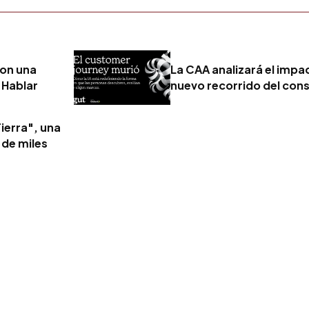
con una
La CAA analizará el impact
 Hablar
nuevo recorrido del con
ierra", una
 de miles