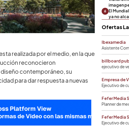
imagen pe
El Mundia
6
ya no alc
Ofertas L
Ibexamedia
Asistente Come
esta realizada por el medio, en la que
billboard pu
trucción reconocieron
ejecutivo de v
u diseño contemporáneo, su
cidad para dar respuesta a nuevas
Empresa de V
Ejecutivo de c
Fefer Media 
Planner de me
Fefer Media 
Ejecutivo de c