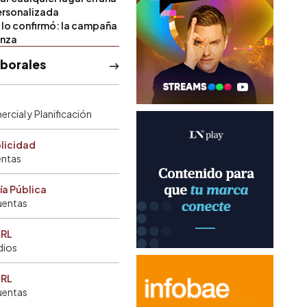
rsonalizada
l lo confirmó: la campaña
anza
aborales
rcial y Planificación
blicidad
entas
ía Pública
uentas
SRL
dios
SRL
uentas