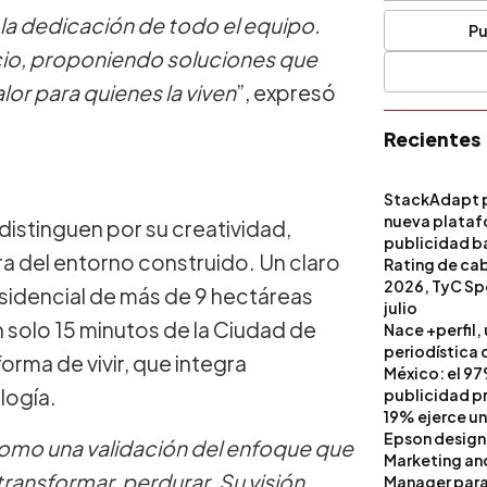
la dedicación de todo el equipo.
Pu
licio, proponiendo soluciones que
lor para quienes la viven
”, expresó
Recientes
StackAdapt p
nueva platafo
istinguen por su creatividad,
publicidad ba
a del entorno construido. Un claro
artificial
Rating de ca
2026, TyC Spo
residencial de más de 9 hectáreas
julio
solo 15 minutos de la Ciudad de
Nace +perfil,
periodística 
rma de vivir, que integra
México: el 97
logía.
publicidad pri
19% ejerce un
Epson design
mo una validación del enfoque que
Marketing a
ansformar, perdurar. Su visión
Manager para 