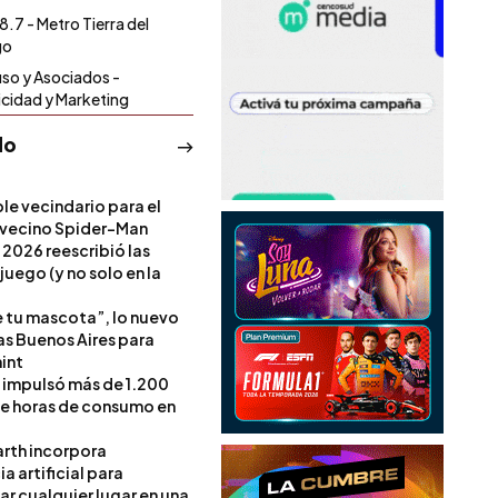
8.7 - Metro Tierra del
go
uso y Asociados -
icidad y Marketing
do
le vecindario para el
vecino Spider-Man
 2026 reescribió las
 juego (y no solo en la
e tu mascota”, lo nuevo
s Buenos Aires para
int
l impulsó más de 1.200
de horas de consumo en
rth incorpora
ia artificial para
ar cualquier lugar en una