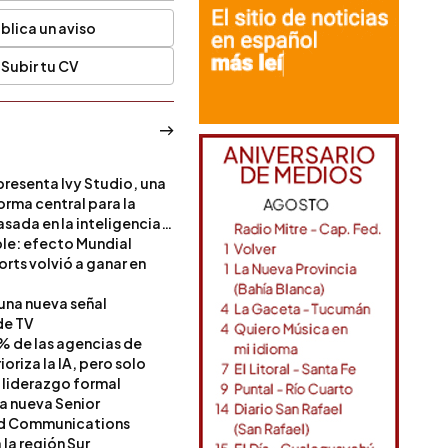
blica un aviso
Subir tu CV
resenta Ivy Studio, una
rma central para la
sada en la inteligencia
ble: efecto Mundial
rts volvió a ganar en
 una nueva señal
de TV
% de las agencias de
oriza la IA, pero solo
 liderazgo formal
a nueva Senior
nd Communications
la región Sur