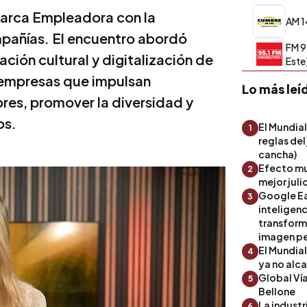
Marca Empleadora con la
AM 1
mpañías. El encuentro abordó
FM 9
ción cultural y digitalización de
Este
 empresas que impulsan
Lo más leí
ores, promover la diversidad y
os.
El Mundial
1
reglas del
cancha)
Efecto mu
2
mejor julio
Google Ea
3
inteligenc
transform
imagen pe
El Mundia
4
ya no alc
Global Ví
5
Bellone
La industr
6