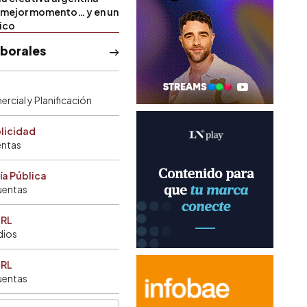
u mejor momento… y en un
tico
aborales
rcial y Planificación
blicidad
entas
ía Pública
uentas
SRL
dios
SRL
uentas