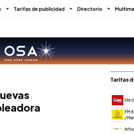
s
Tarifas de publicidad
Directorio
Multime
Tarifas 
 nuevas
FM 1
pleadora
FM 8
/ Me
Inf