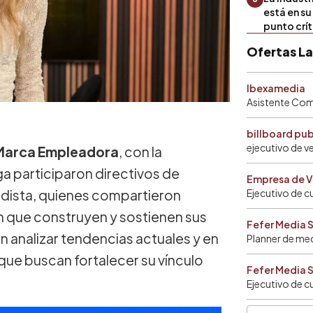
está en s
punto crí
Ofertas L
Ibexamedia
Asistente Come
billboard pu
ejecutivo de v
 Marca Empleadora
, con la
ga participaron directivos de
Empresa de V
odista, quienes compartieron
Ejecutivo de c
n que construyen y sostienen sus
Fefer Media 
n analizar tendencias actuales y en
Planner de me
ue buscan fortalecer su vínculo
Fefer Media 
Ejecutivo de c