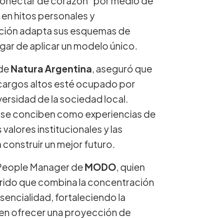
“conectar de corazón” por medio de
en hitos personales y
ización adapta sus esquemas de
gar de aplicar un modelo único.
 de
Natura Argentina
, aseguró que
cargos altos esté ocupado por
iversidad de la sociedad local.
n se conciben como experiencias de
valores institucionales y las
 construir un mejor futuro.
 People Manager de
MODO
, quien
brido que combina la concentración
sencialidad, fortaleciendo la
á en ofrecer una proyección de