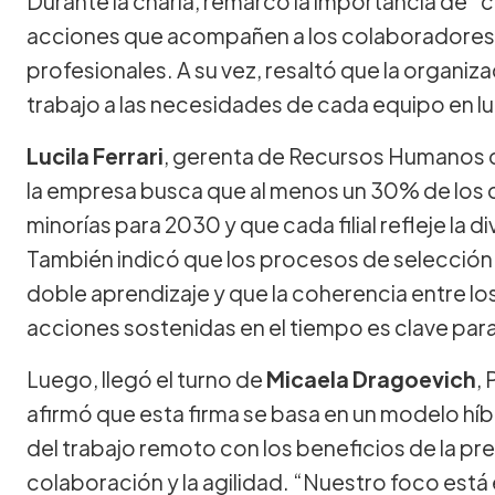
Durante la charla, remarcó la importancia de 
acciones que acompañen a los colaboradores 
profesionales. A su vez, resaltó que la organ
trabajo a las necesidades de cada equipo en lu
Lucila Ferrari
, gerenta de Recursos Humanos
la empresa busca que al menos un 30% de los 
minorías para 2030 y que cada filial refleje la d
También indicó que los procesos de selecció
doble aprendizaje y que la coherencia entre los 
acciones sostenidas en el tiempo es clave para
Luego, llegó el turno de
Micaela Dragoevich
,
afirmó que esta firma se basa en un modelo hí
del trabajo remoto con los beneficios de la pre
colaboración y la agilidad. “Nuestro foco est