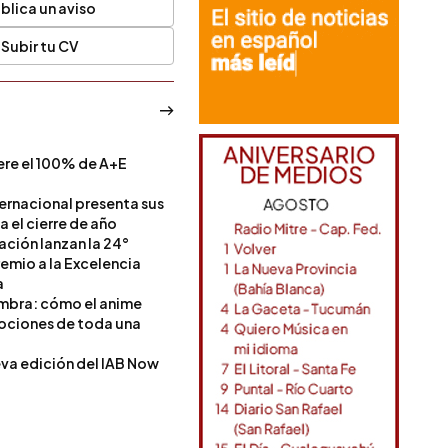
blica un aviso
Subir tu CV
ere el 100% de A+E
a
ternacional presenta sus
a el cierre de año
Nación lanzan la 24°
remio a la Excelencia
a
ombra: cómo el anime
mociones de toda una
va edición del IAB Now