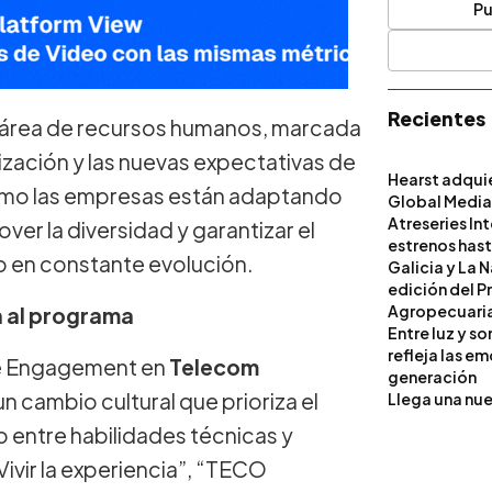
Pu
Recientes
l área de recursos humanos, marcada
lización y las nuevas expectativas de
Hearst adqui
cómo las empresas están adaptando
Global Medi
Atreseries In
over la diversidad y garantizar el
estrenos hast
no en constante evolución.
Galicia y La 
edición del P
Agropecuari
n al programa
Entre luz y s
refleja las e
le Engagement en
Telecom
generación
n cambio cultural que prioriza el
Llega una nue
io entre habilidades técnicas y
vir la experiencia”, “TECO