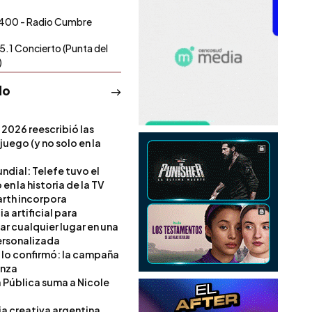
400 - Radio Cumbre
5.1 Concierto (Punta del
)
do
 2026 reescribió las
 juego (y no solo en la
ndial: Telefe tuvo el
 en la historia de la TV
rth incorpora
ia artificial para
ar cualquier lugar en una
rsonalizada
l lo confirmó: la campaña
anza
a Pública suma a Nicole
ia creativa argentina