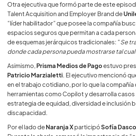
Otra ejecutiva que formó parte de este episod
Talent Acquisition and Employer Brand de
Unil
“líder habilitador” que posee la compañía bus
espacios seguros que permitan a cada persona
de esquemas jerárquicos tradicionales: “
Se tr
donde cada persona pueda mostrarse tal cual
Asimismo,
Prisma Medios de Pago
estuvo pres
Patricio Marzialetti
. El ejecutivo mencionó que 
en el trabajo cotidiano, por lo que la compañía
herramientas como Copilot y desarrolla casos 
estrategia de equidad, diversidad e inclusión
discapacidad.
Por el lado de
Naranja X
participó
Sofía Dasco