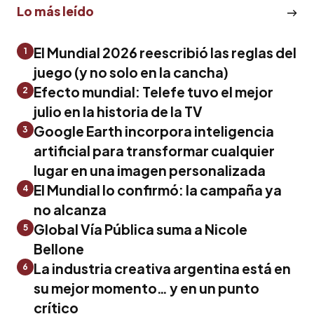
Lo más leído
El Mundial 2026 reescribió las reglas del
1
juego (y no solo en la cancha)
Efecto mundial: Telefe tuvo el mejor
2
julio en la historia de la TV
Google Earth incorpora inteligencia
3
artificial para transformar cualquier
lugar en una imagen personalizada
El Mundial lo confirmó: la campaña ya
4
no alcanza
Global Vía Pública suma a Nicole
5
Bellone
La industria creativa argentina está en
6
su mejor momento… y en un punto
crítico