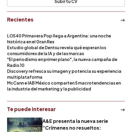
Subir tu CV
Recientes
LOS40 Primavera Pop llega a Argentina: una noche
histórica en el Gran Rex
Estudio global de Dentsu revela qué esperan los
consumidores de la IA y de las marcas
"El periodismo en primer plano", la nueva campaña de
Radio 10
Discovery refresca su imagen y potencia su experiencia
multiplataforma
McCann e IAB México comparten 5 macrotendencias en
la industria del marketing y la publicidad
Te puede interesar
A&E presenta la nueva serie
“Crímenes no resueltos: