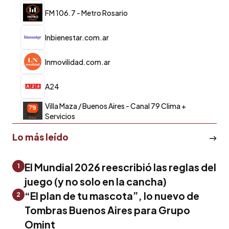
FM 106.7 - Metro Rosario
lnbienestar.com.ar
lnmovilidad.com.ar
A24
Villa Maza / Buenos Aires - Canal 79 Clima +
Servicios
Lo más leído
El Mundial 2026 reescribió las reglas del
1
juego (y no solo en la cancha)
“El plan de tu mascota”, lo nuevo de
2
Tombras Buenos Aires para Grupo
Omint