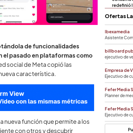
redefinió 
Ofertas L
Ibexamedia
Asistente Come
otándola de funcionalidades
billboard pu
en el pasado en plataformas como
ejecutivo de v
red social de Meta copió las
Empresa de V
nueva característica.
Ejecutivo de c
Fefer Media 
Planner de me
Fefer Media 
Ejecutivo de c
 nueva función que permite a los
Pu
iente con otros y descubrir