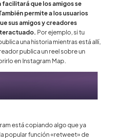
facilitará que los amigos se
También permite a los usuarios
que sus amigos y creadores
interactuado.
Por ejemplo, si tu
blica una historia mientras está allí,
reador publica un reel sobre un
rirlo en Instagram Map.
gram está copiando algo que ya
e la popular función «retweet» de