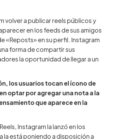
m volver a publicar reels públicos y
aparecer en los feeds de sus amigos
e «Reposts» en su perfil. Instagram
 una forma de compartir sus
adores la oportunidad de llegar a un
ón, los usuarios tocan el ícono de
en optar por agregar una nota a la
pensamiento que aparece en la
els, Instagram la lanzó en los
a la está poniendo a disposición a