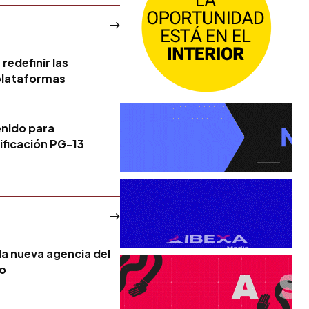
redefinir las
plataformas
enido para
ificación PG-13
la nueva agencia del
no