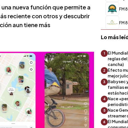
una nueva función que permite a
FM 8
ás reciente con otros y descubrir
FM 8
ción aun tiene más
Lo más leí
El Mundial
1
reglas del
cancha)
Efecto mu
2
mejor julio
Babysec y
3
familias 
estás hac
Nace +perf
4
periodíst
Nace Gene
5
streamer 
El Mundial
6
consumo 