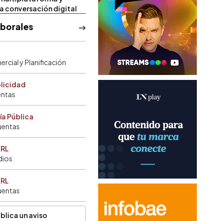
la conversación digital
aborales
rcial y Planificación
blicidad
entas
ía Pública
uentas
SRL
dios
SRL
uentas
blica un aviso