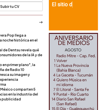
Subir tu CV
era Pop llega a
a noche histórica en el
l de Dentsu revela qué
onsumidores de la IA y de
o en primer plano", la
a de Radio 10
resca su imagen y
experiencia
orma
 México comparten 5
as en la industria del
a publicidad