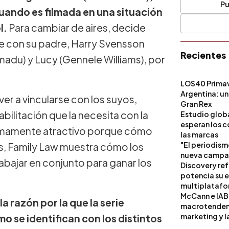
Pu
uando es filmada en una situación
l.
Para cambiar de aires, decide
te con su padre, Harry Svensson
Recientes
madu) y Lucy (Gennele Williams), por
LOS40 Primav
Argentina: un
ver a vincularse con los suyos,
Gran Rex
ilitación que la necesita con la
Estudio globa
esperan los c
sumamente atractivo porque cómo
las marcas
"El periodism
los, Family Law muestra cómo los
nueva campañ
abajar en conjunto para ganar los
Discovery ref
potencia su 
multiplataf
McCann e IAB
a razón por la que la serie
macrotendenci
marketing y l
mo se identifican con los distintos