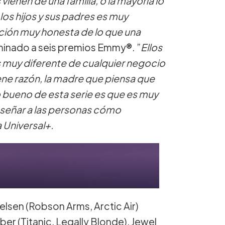
ienen de una familia, o la mayoría lo
los hijos y sus padres es muy
ción muy honesta de lo que una
ominado a seis premios Emmy®. ”
Ellos
s muy diferente de cualquier negocio
iene razón, la madre que piensa que
 lo bueno de esta serie es que es muy
nseñar a las personas cómo
 Universal+.
lsen (Robson Arms, Arctic Air)
er (Titanic, Legally Blonde), Jewel