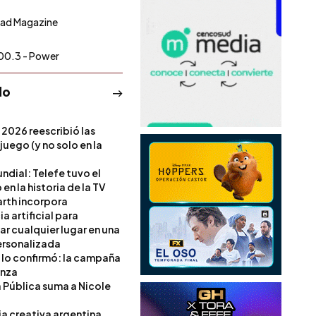
ad Magazine
00.3 - Power
do
 2026 reescribió las
 juego (y no solo en la
ndial: Telefe tuvo el
 en la historia de la TV
rth incorpora
ia artificial para
ar cualquier lugar en una
rsonalizada
l lo confirmó: la campaña
anza
a Pública suma a Nicole
ia creativa argentina