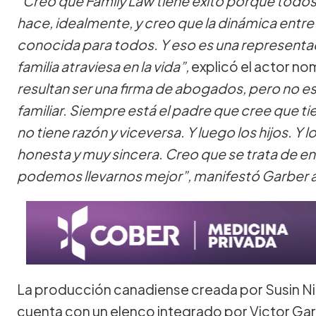
“Creo que Family Law tiene éxito porque todos v
hace, idealmente, y creo que la dinámica entre 
conocida para todos. Y eso es una representa
familia atraviesa en la vida”,
explicó el actor n
resultan ser una firma de abogados, pero no e
familiar. Siempre está el padre que cree que t
no tiene razón y viceversa. Y luego los hijos. Y
honesta y muy sincera. Creo que se trata de e
podemos llevarnos mejor”, manifestó Garber a
La producción canadiense creada por Susin Nie
cuenta con un elenco integrado por Victor Garb