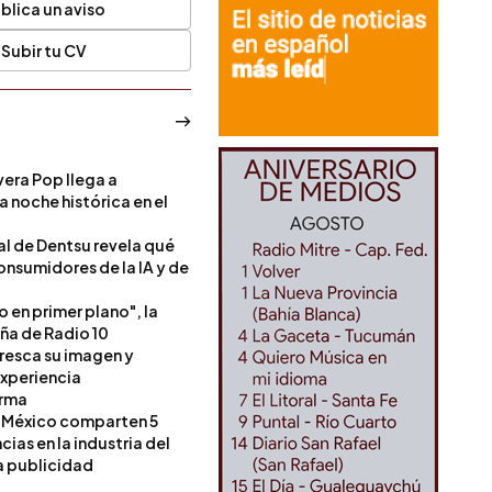
blica un aviso
Subir tu CV
era Pop llega a
a noche histórica en el
l de Dentsu revela qué
onsumidores de la IA y de
o en primer plano", la
a de Radio 10
resca su imagen y
experiencia
orma
 México comparten 5
as en la industria del
a publicidad