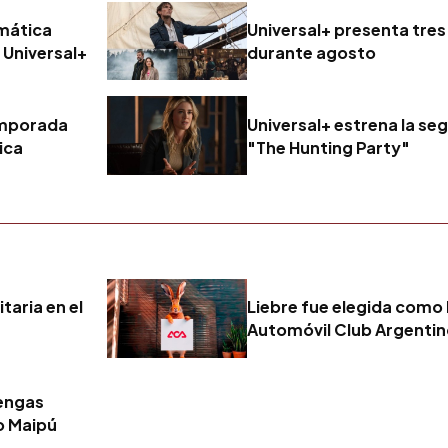
emática
Universal+ presenta tres
 Universal+
durante agosto
emporada
Universal+ estrena la s
ica
"The Hunting Party"
taria en el
Liebre fue elegida como 
Automóvil Club Argenti
tengas
o Maipú