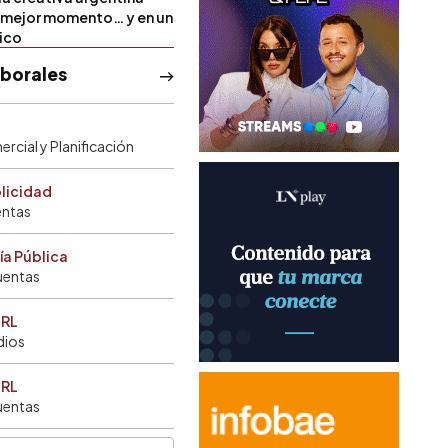
u mejor momento… y en un
tico
aborales
rcial y Planificación
blicidad
entas
ía Pública
uentas
SRL
dios
SRL
uentas