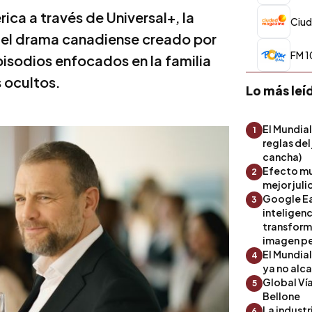
ica a través de Universal+, la
Ciud
 el drama canadiense creado por
FM 1
pisodios enfocados en la familia
 ocultos.
Lo más leí
El Mundial
1
reglas del
cancha)
Efecto mu
2
mejor julio
Google Ea
3
inteligenc
transform
imagen pe
El Mundia
4
ya no alc
Global Ví
5
Bellone
La industr
6