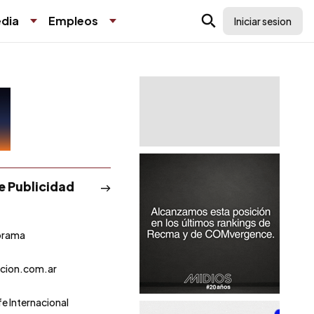
dia
Empleos
Iniciar sesion
de Publicidad
orama
cion.com.ar
fe Internacional