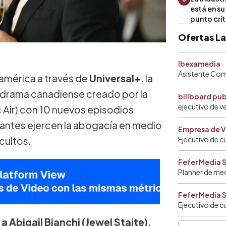
está en s
punto crí
Ofertas L
Ibexamedia
Asistente Come
oamérica a través de
Universal+
, la
l drama canadiense creado por la
billboard pu
ejecutivo de v
 Air) con 10 nuevos episodios
rantes ejercen la abogacía en medio
Empresa de V
cultos.
Ejecutivo de c
Fefer Media 
Planner de me
Fefer Media 
Ejecutivo de c
a Abigail Bianchi (Jewel Staite),