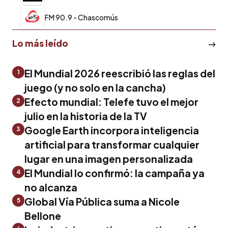
FM 90.9 - Chascomús
Lo más leído
El Mundial 2026 reescribió las reglas del
1
juego (y no solo en la cancha)
Efecto mundial: Telefe tuvo el mejor
2
julio en la historia de la TV
Google Earth incorpora inteligencia
3
artificial para transformar cualquier
lugar en una imagen personalizada
El Mundial lo confirmó: la campaña ya
4
no alcanza
Global Vía Pública suma a Nicole
5
Bellone