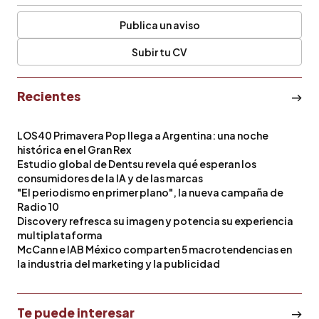
Publica un aviso
Subir tu CV
Recientes
LOS40 Primavera Pop llega a Argentina: una noche
histórica en el Gran Rex
Estudio global de Dentsu revela qué esperan los
consumidores de la IA y de las marcas
"El periodismo en primer plano", la nueva campaña de
Radio 10
Discovery refresca su imagen y potencia su experiencia
multiplataforma
McCann e IAB México comparten 5 macrotendencias en
la industria del marketing y la publicidad
Te puede interesar