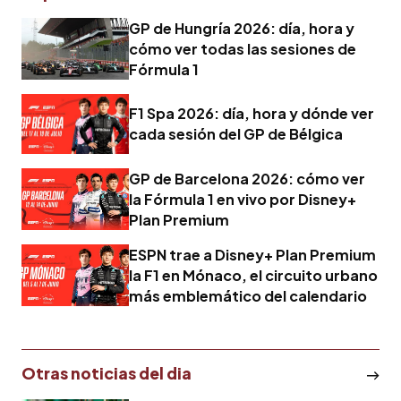
GP de Hungría 2026: día, hora y
cómo ver todas las sesiones de
Fórmula 1
F1 Spa 2026: día, hora y dónde ver
cada sesión del GP de Bélgica
GP de Barcelona 2026: cómo ver
la Fórmula 1 en vivo por Disney+
Plan Premium
ESPN trae a Disney+ Plan Premium
la F1 en Mónaco, el circuito urbano
más emblemático del calendario
Otras noticias del dia