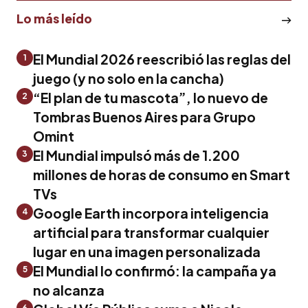
Lo más leído
El Mundial 2026 reescribió las reglas del
1
juego (y no solo en la cancha)
“El plan de tu mascota”, lo nuevo de
2
Tombras Buenos Aires para Grupo
Omint
El Mundial impulsó más de 1.200
3
millones de horas de consumo en Smart
TVs
Google Earth incorpora inteligencia
4
artificial para transformar cualquier
lugar en una imagen personalizada
El Mundial lo confirmó: la campaña ya
5
no alcanza
6