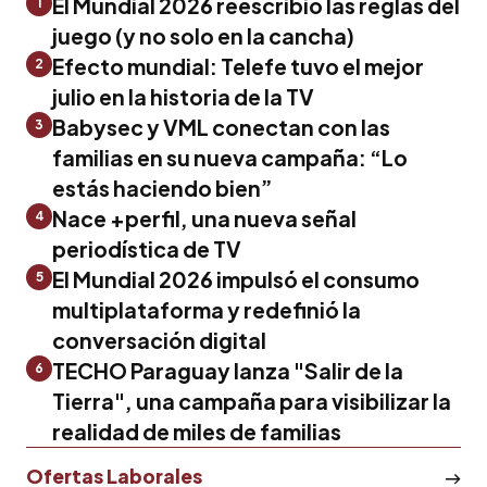
El Mundial 2026 reescribió las reglas del
1
juego (y no solo en la cancha)
Efecto mundial: Telefe tuvo el mejor
2
julio en la historia de la TV
Babysec y VML conectan con las
3
familias en su nueva campaña: “Lo
estás haciendo bien”
Nace +perfil, una nueva señal
4
periodística de TV
El Mundial 2026 impulsó el consumo
5
multiplataforma y redefinió la
conversación digital
TECHO Paraguay lanza "Salir de la
6
Tierra", una campaña para visibilizar la
realidad de miles de familias
Ofertas Laborales