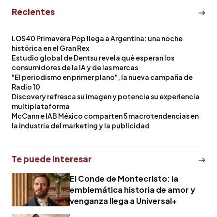
Recientes
LOS40 Primavera Pop llega a Argentina: una noche
histórica en el Gran Rex
Estudio global de Dentsu revela qué esperan los
consumidores de la IA y de las marcas
"El periodismo en primer plano", la nueva campaña de
Radio 10
Discovery refresca su imagen y potencia su experiencia
multiplataforma
McCann e IAB México comparten 5 macrotendencias en
la industria del marketing y la publicidad
Te puede interesar
El Conde de Montecristo: la
emblemática historia de amor y
venganza llega a Universal+