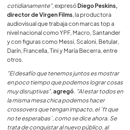
cotidianamente",
expresó
Diego Peskins,
director de Virgen Films
, la productora
audiovisual que trabaja con marcas top a
nivel nacional como YPF, Macro, Santander
y con figuras como Messi, Scaloni, Betular,
Darín, Francella, Tini y María Becerra, entre
otros.
"El desafío que tenemos juntos es mostrar
en poco tiempo que podemos lograr cosas
muy disruptivas",
agregó
.
"Al estar todos en
la misma mesa chica podemos hacer
crossovers que tengan impacto, el ´ft que
no te esperabas´, como se dice ahora. Se
trata de conquistar al nuevo público, al