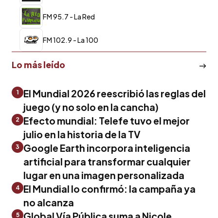
FM 95.7 - La Red
FM 102.9 - La 100
Lo más leído
El Mundial 2026 reescribió las reglas del
1
juego (y no solo en la cancha)
Efecto mundial: Telefe tuvo el mejor
2
julio en la historia de la TV
Google Earth incorpora inteligencia
3
artificial para transformar cualquier
lugar en una imagen personalizada
El Mundial lo confirmó: la campaña ya
4
no alcanza
Global Vía Pública suma a Nicole
5