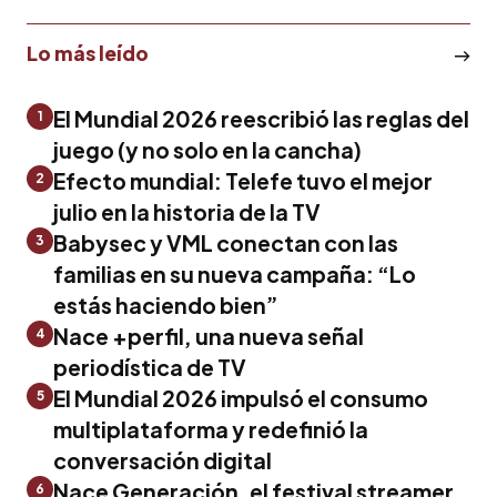
Lo más leído
El Mundial 2026 reescribió las reglas del
1
juego (y no solo en la cancha)
Efecto mundial: Telefe tuvo el mejor
2
julio en la historia de la TV
Babysec y VML conectan con las
3
familias en su nueva campaña: “Lo
estás haciendo bien”
Nace +perfil, una nueva señal
4
periodística de TV
El Mundial 2026 impulsó el consumo
5
multiplataforma y redefinió la
conversación digital
Nace Generación, el festival streamer
6