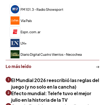
FM 101.3 - Radio Showsport
Vía País
Espn.com.ar
LN+
Diario Digital Cuatro Vientos - Necochea
Lo más leído
El Mundial 2026 reescribió las reglas del
1
juego (y no solo en la cancha)
Efecto mundial: Telefe tuvo el mejor
2
julio en la historia de la TV