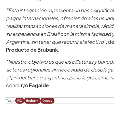
"Esta integración representa un paso significa
pagos internacionales, ofreciendo a los usuari
realizar transacciones de manera simple, rápida
su experiencia en Brasil con la misma facilida
Argentina, sin tener que recurrir al efectivo"
, d
Producto de Brubank
.
"Nuestro objetivo es que las billeteras y banco
actores regionales sin necesidad de desplega
el primer banco argentino que lo logra combin
concluyó
Fagalde
.
Tags:
PIX
Brubank
Depay