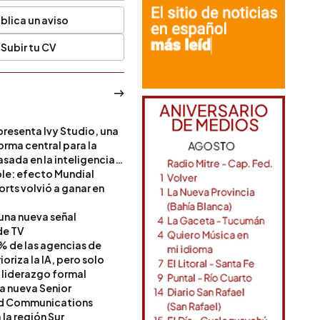
blica un aviso
Subir tu CV
resenta Ivy Studio, una
rma central para la
sada en la inteligencia
ble: efecto Mundial
rts volvió a ganar en
 una nueva señal
de TV
% de las agencias de
oriza la IA, pero solo
 liderazgo formal
a nueva Senior
nd Communications
la región Sur