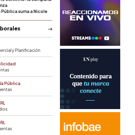
anza
a Pública suma a Nicole
aborales
rcial y Planificación
blicidad
entas
ía Pública
uentas
SRL
dios
SRL
uentas