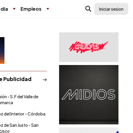
dia
Empleos
Iniciar sesion
de Publicidad
ión - S.F del Valle de
amarca
oz del Interior - Córdoba
oz de San Justo - San
cisco