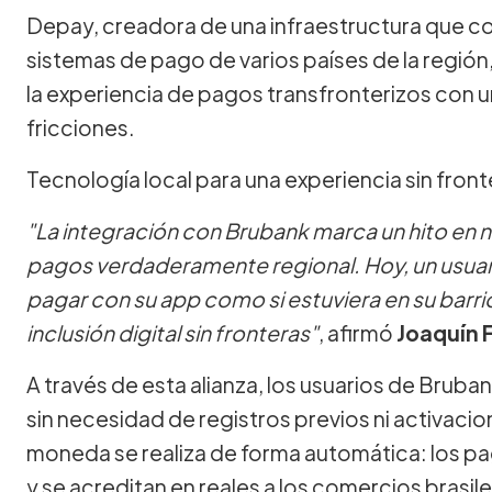
Depay, creadora de una infraestructura que con
sistemas de pago de varios países de la región
la experiencia de pagos transfronterizos con un
fricciones.
Tecnología local para una experiencia sin front
"La integración con Brubank marca un hito en n
pagos verdaderamente regional. Hoy, un usuario
pagar con su app como si estuviera en su barr
inclusión digital sin fronteras"
, afirmó
Joaquín 
A través de esta alianza, los usuarios de Brub
sin necesidad de registros previos ni activaci
moneda se realiza de forma automática: los p
y se acreditan en reales a los comercios brasil