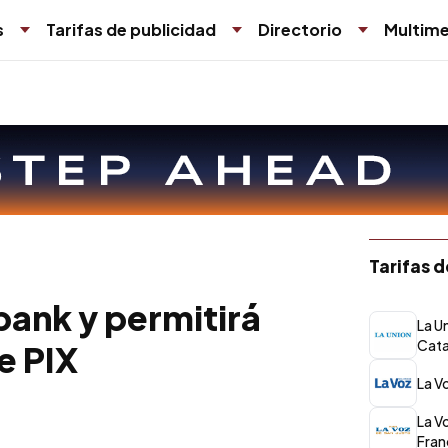
s
Tarifas de publicidad
Directorio
Multime
Tarifas 
bank y permitirá
La Un
Cat
e PIX
La V
La V
Fran