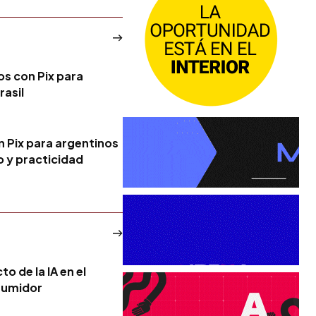
os con Pix para
rasil
n Pix para argentinos
ro y practicidad
o de la IA en el
sumidor