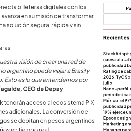
ecta billeteras digitales con los
Pu
, avanza en su misión de transformar
a solución segura, rápida y sin
Recientes
eras
StackAdapt p
nueva platafo
uestra visión de crear una red de
publicidad ba
 argentino puede viajar a Brasil y
artificial
Rating de ca
2026, TyC Spo
io. Esto es lo que entendemos por
julio
Fagalde, CEO de Depay
.
Nace +perfil,
periodística 
México: el 97
ank tendrán acceso al ecosistema PIX
publicidad pri
ones adicionales. La conversión de
19% ejerce un
Epson design
agos se debitan en pesos argentinos
Marketing a
eños en tiempo real.
Manager para 