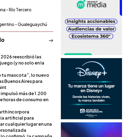
una - Río Tercero
rgentino - Gualeguaychú
do
 2026 reescribió las
 juego (y no solo en la
e tu mascota”, lo nuevo
s Buenos Aires para
int
l impulsó más de 1.200
de horas de consumo en
rth incorpora
ia artificial para
ar cualquier lugar en una
rsonalizada
l lo confirmó: la campaña