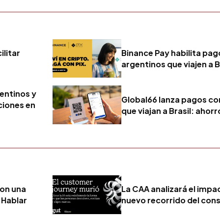
ilitar
Binance Pay habilita pag
argentinos que viajen a B
gentinos y
Global66 lanza pagos co
ciones en
que viajan a Brasil: ahor
con una
La CAA analizará el impact
 Hablar
nuevo recorrido del con