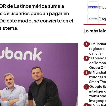
 QR de Latinoamérica suma a
Trib
s de usuarios puedan pagar en
El A
. De este modo, se convierte en el
 sistema.
Lo más leí
El Mundial
1
reglas del
cancha)
“El plan d
2
de Tombra
Grupo Om
El Mundia
3
millones 
Smart TVs
Google Ea
4
inteligenc
transform
imagen pe
El Mundia
5