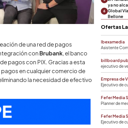
ya no alc
Global Ví
6
Bellone
Ofertas L
Ibexamedia
creación de una red de pagos
Asistente Come
integración con
Brubank
, el banco
billboard pu
n de pagos con PIX. Gracias a esta
ejecutivo de v
ar pagos en cualquier comercio de
 eliminando la necesidad de efectivo
Empresa de V
Ejecutivo de c
Fefer Media 
Planner de me
Fefer Media 
Ejecutivo de c