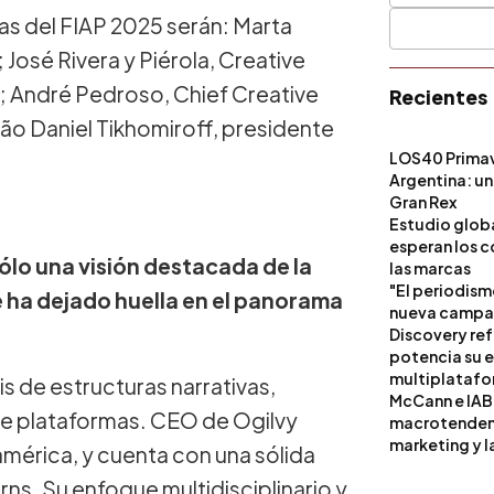
nas del FIAP 2025 serán: Marta
José Rivera y Piérola, Creative
; André Pedroso, Chief Creative
Recientes
ão Daniel Tikhomiroff, presidente
LOS40 Primav
Argentina: un
Gran Rex
Estudio globa
esperan los c
ólo una visión destacada de la
las marcas
"El periodism
ue ha dejado huella en el panorama
nueva campañ
Discovery ref
potencia su 
multiplataf
sis de estructuras narrativas,
McCann e IAB
 de plataformas. CEO de Ogilvy
macrotendenci
marketing y l
américa, y cuenta con una sólida
ns. Su enfoque multidisciplinario y