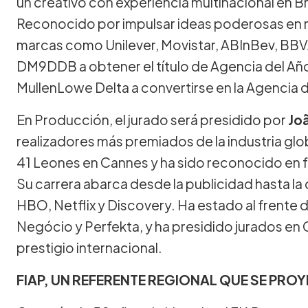
un creativo con experiencia multinacional en B
Reconocido por impulsar ideas poderosas en 
marcas como Unilever, Movistar, ABInBev, BBVA
DM9DDB a obtener el título de Agencia del Añ
MullenLowe Delta a convertirse en la Agencia 
En Producción, el jurado será presidido por
Jo
realizadores más premiados de la industria glo
41 Leones en Cannes y ha sido reconocido en fe
Su carrera abarca desde la publicidad hasta la
HBO, Netflix y Discovery. Ha estado al frent
Negócio y Perfekta, y ha presidido jurados en 
prestigio internacional.
FIAP, UN REFERENTE REGIONAL QUE SE PRO