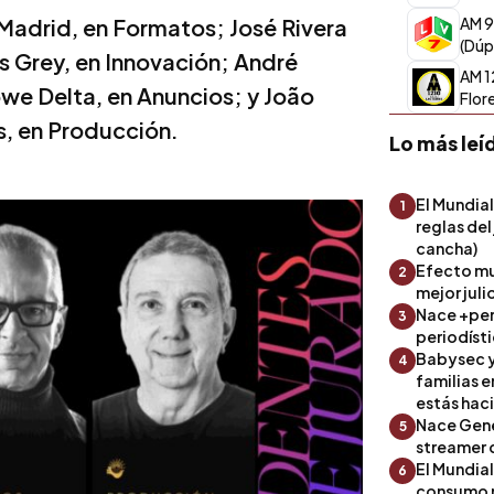
Madrid, en Formatos; José Rivera
AM 9
(Dúp
s Grey, en Innovación; André
AM 1
we Delta, en Anuncios; y João
Flor
s, en Producción.
Lo más leí
El Mundial
1
reglas del
cancha)
Efecto mu
2
mejor julio
Nace +perf
3
periodíst
Babysec y
4
familias 
estás hac
Nace Gene
5
streamer 
El Mundial
6
consumo 