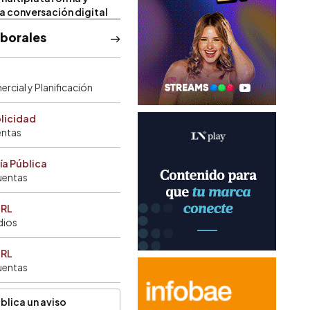
la conversación digital
aborales
rcial y Planificación
blicidad
entas
ía Pública
uentas
SRL
dios
SRL
uentas
blica un aviso