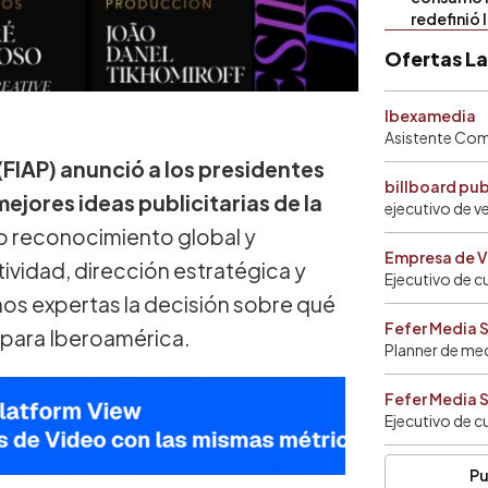
redefinió 
Ofertas L
Ibexamedia
Asistente Come
(FIAP) anunció a los presidentes
billboard pu
mejores ideas publicitarias de la
ejecutivo de v
to reconocimiento global y
Empresa de V
ividad, dirección estratégica y
Ejecutivo de c
nos expertas la decisión sobre qué
Fefer Media 
 para Iberoamérica.
Planner de me
Fefer Media 
Ejecutivo de c
Pu