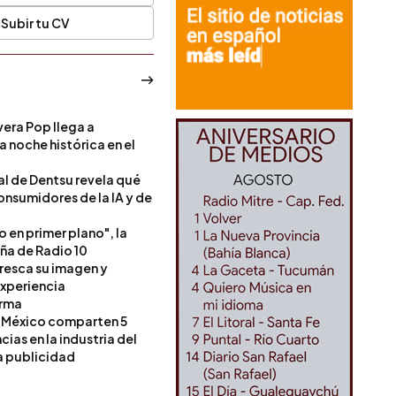
Subir tu CV
era Pop llega a
a noche histórica en el
l de Dentsu revela qué
onsumidores de la IA y de
o en primer plano", la
a de Radio 10
resca su imagen y
experiencia
orma
 México comparten 5
as en la industria del
a publicidad