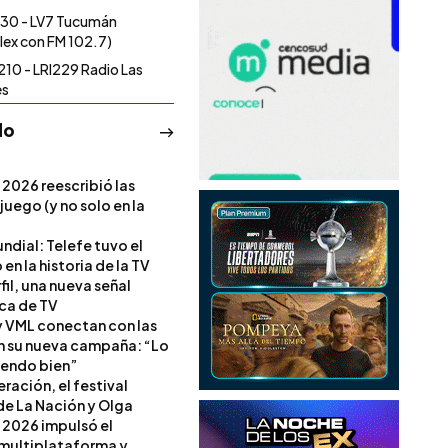
30 - LV7 Tucumán
lex con FM 102.7)
210 - LRI229 Radio Las
es
do
 2026 reescribió las
 juego (y no solo en la
ndial: Telefe tuvo el
 en la historia de la TV
il, una nueva señal
ica de TV
 VML conectan con las
en su nueva campaña: “Lo
iendo bien”
ración, el festival
de La Nación y Olga
 2026 impulsó el
multiplataforma y