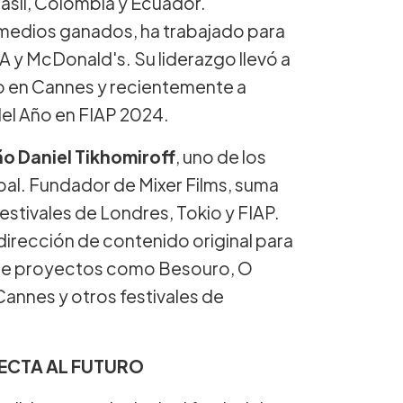
rasil, Colombia y Ecuador.
medios ganados, ha trabajado para
 y McDonald's. Su liderazgo llevó a
o en Cannes y recientemente a
del Año en FIAP 2024.
ão Daniel Tikhomiroff
, uno de los
bal. Fundador de Mixer Films, suma
stivales de Londres, Tokio y FIAP.
 dirección de contenido original para
e de proyectos como Besouro, O
Cannes y otros festivales de
YECTA AL FUTURO