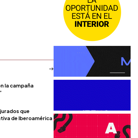
on la campaña
”
 jurados que
ativa de Iberoamérica