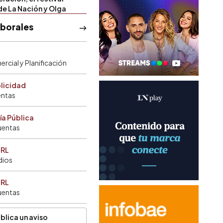
de La Nación y Olga
aborales
rcial y Planificación
blicidad
entas
ía Pública
uentas
SRL
dios
SRL
uentas
blica un aviso