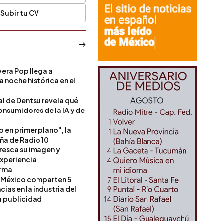
Subir tu CV
era Pop llega a
a noche histórica en el
l de Dentsu revela qué
onsumidores de la IA y de
o en primer plano", la
a de Radio 10
resca su imagen y
experiencia
orma
 México comparten 5
as en la industria del
a publicidad