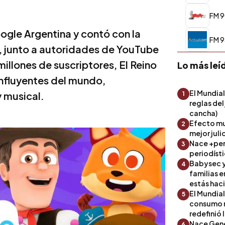
FM 9
oogle Argentina y contó con la
FM 9
, junto a autoridades de YouTube
llones de suscriptores, El Reino
Lo más leí
 influyentes del mundo,
El Mundial
 musical.
1
reglas del
cancha)
Efecto mu
2
mejor julio
Nace +perf
3
periodíst
Babysec y
4
familias 
estás hac
El Mundial
5
consumo 
redefinió 
Nace Gene
6