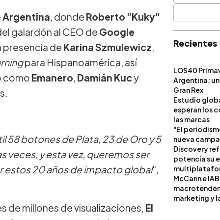
 Argentina
, donde
Roberto "Kuky"
 del galardón al CEO de
Google
Recientes
la presencia de
Karina Szmulewicz
,
rning
para Hispanoamérica, así
LOS40 Primav
do como
Emanero
,
Damián Kuc
y
Argentina: un
Gran Rex
s.
Estudio globa
esperan los c
las marcas
"El periodism
til 58 botones de Plata, 23 de Oro y 5
nueva campañ
Discovery ref
 veces, y esta vez, queremos ser
potencia su 
r estos 20 años de impacto global
",
multiplataf
McCann e IAB
macrotendenci
marketing y l
s de millones de visualizaciones,
El