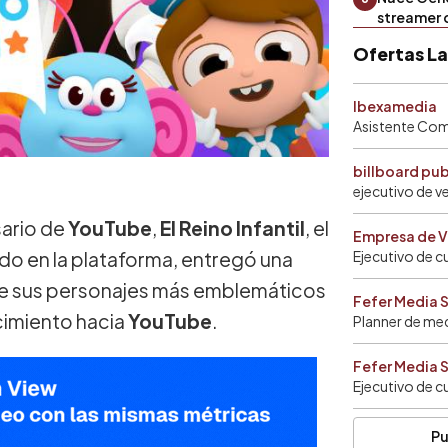
streamer 
Ofertas L
Ibexamedia
Asistente Come
billboard pu
ejecutivo de v
sario de
YouTube
,
El Reino Infantil
, el
Empresa de V
undo en la plataforma, entregó una
Ejecutivo de c
 sus personajes más emblemáticos
Fefer Media 
imiento hacia
YouTube
.
Planner de me
Fefer Media 
Ejecutivo de c
Pu