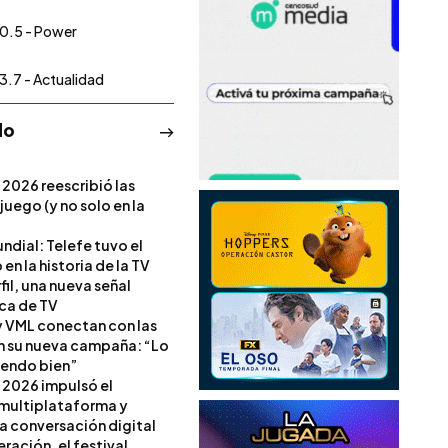
0.5 - Power
3.7 - Actualidad
do
 2026 reescribió las
 juego (y no solo en la
ndial: Telefe tuvo el
 en la historia de la TV
il, una nueva señal
ica de TV
 VML conectan con las
en su nueva campaña: “Lo
iendo bien”
 2026 impulsó el
multiplataforma y
la conversación digital
ración, el festival