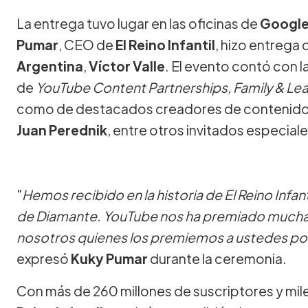
La entrega tuvo lugar en las oficinas de
Google
Pumar
, CEO de
El Reino Infantil
, hizo entrega
Argentina
,
Víctor Valle
. El evento contó con 
de
YouTube Content Partnerships, Family & Lea
como de destacados creadores de conteni
Juan Perednik
, entre otros invitados especiale
"
Hemos recibido en la historia de El Reino Infan
de Diamante. YouTube nos ha premiado muchas
nosotros quienes los premiemos a ustedes po
expresó
Kuky Pumar
durante la ceremonia.
Con más de 260 millones de suscriptores y mile