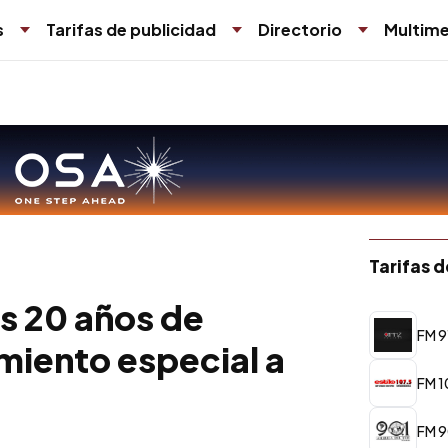
s
Tarifas de publicidad
Directorio
Multime
Tarifas 
os 20 años de
FM 91
miento especial a
FM 1
FM 9