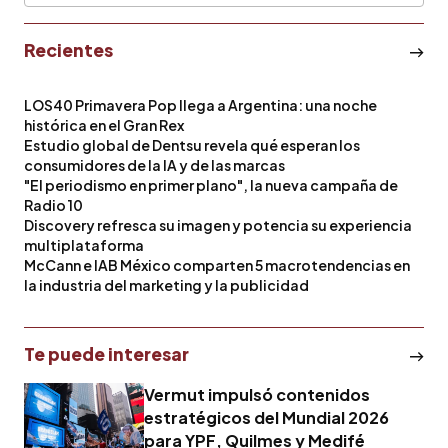
Recientes
LOS40 Primavera Pop llega a Argentina: una noche
histórica en el Gran Rex
Estudio global de Dentsu revela qué esperan los
consumidores de la IA y de las marcas
"El periodismo en primer plano", la nueva campaña de
Radio 10
Discovery refresca su imagen y potencia su experiencia
multiplataforma
McCann e IAB México comparten 5 macrotendencias en
la industria del marketing y la publicidad
Te puede interesar
Vermut impulsó contenidos
estratégicos del Mundial 2026
para YPF, Quilmes y Medifé