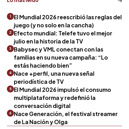
El Mundial 2026 reescribió las reglas del
1
juego (y no solo en la cancha)
Efecto mundial: Telefe tuvo el mejor
2
julio en la historia de la TV
Babysec y VML conectan con las
3
familias en su nueva campaña: “Lo
estás haciendo bien”
Nace +perfil, una nueva señal
4
periodística de TV
El Mundial 2026 impulsó el consumo
5
multiplataforma y redefinió la
conversación digital
Nace Generación, el festival streamer
6
de La Nación y Olga