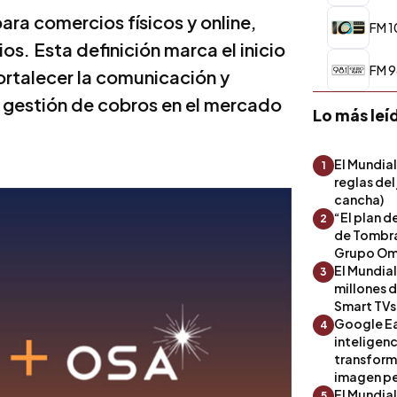
ra comercios físicos y online,
FM 1
s. Esta definición marca el inicio
FM 9
ortalecer la comunicación y
a gestión de cobros en el mercado
Lo más leí
El Mundial
1
reglas del
cancha)
“El plan d
2
de Tombra
Grupo Om
El Mundia
3
millones 
Smart TVs
Google Ea
4
inteligenc
transform
imagen pe
El Mundia
5