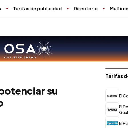
s
Tarifas de publicidad
Directorio
Multime
Tarifas 
potenciar su
El C
o
El D
Gua
El Pu