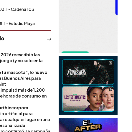
03.1 - Cadena 103
8.1 - Estudio Playa
do
 2026 reescribió las
 juego (y no solo en la
e tu mascota”, lo nuevo
s Buenos Aires para
int
l impulsó más de 1.200
de horas de consumo en
rth incorpora
ia artificial para
ar cualquier lugar en una
rsonalizada
l lo confirmó: la campaña