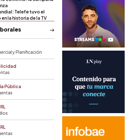
anza
ndial: Telefe tuvo el
 en la historia de la TV
aborales
rcial y Planificación
blicidad
entas
ía Pública
uentas
SRL
dios
SRL
uentas