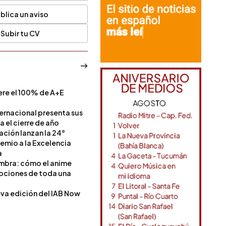
blica un aviso
Subir tu CV
ere el 100% de A+E
a
ternacional presenta sus
a el cierre de año
Nación lanzan la 24°
remio a la Excelencia
a
ombra: cómo el anime
mociones de toda una
va edición del IAB Now