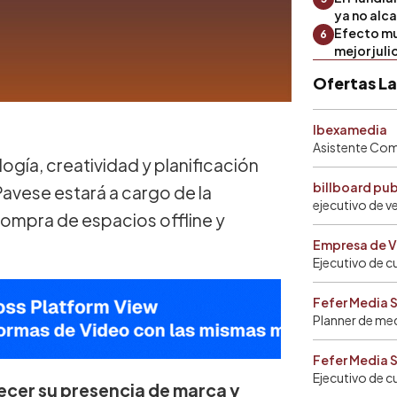
ya no alc
Efecto mu
6
mejor julio
Ofertas L
Ibexamedia
Asistente Come
gía, creatividad y planificación
billboard pu
Pavese estará a cargo de la
ejecutivo de v
 compra de espacios offline y
Empresa de V
Ejecutivo de c
Fefer Media 
Planner de me
Fefer Media 
Ejecutivo de c
ecer su presencia de marca y