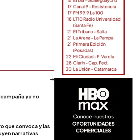
la campaña ya no
vo que convoca y las
yen narrativas