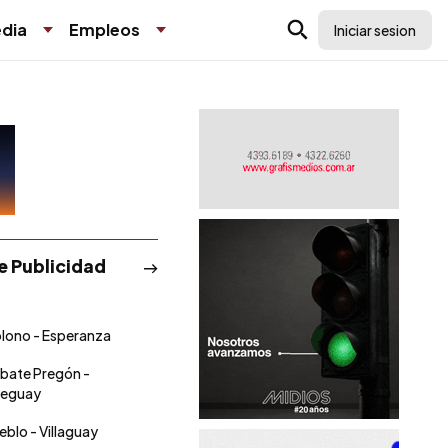
dia
Empleos
Iniciar sesion
de Publicidad
olono - Esperanza
ebate Pregón -
leguay
eblo - Villaguay