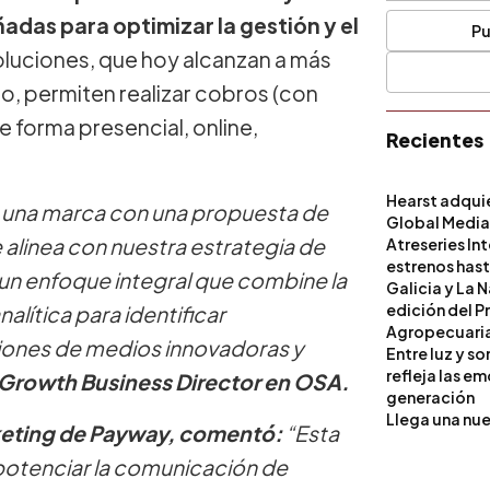
adas para optimizar la gestión y el
Pu
luciones, que hoy alcanzan a más
 permiten realizar cobros (con
de forma presencial, online,
Recientes
Hearst adqui
, una marca con una propuesta de
Global Medi
e alinea con nuestra estrategia de
Atreseries In
estrenos hast
 un enfoque integral que combine la
Galicia y La 
edición del P
nalítica para identificar
Agropecuari
ciones de medios innovadoras y
Entre luz y s
refleja las e
 Growth Business Director en OSA.
generación
Llega una nue
rketing de Payway, comentó:
“Esta
potenciar la comunicación de