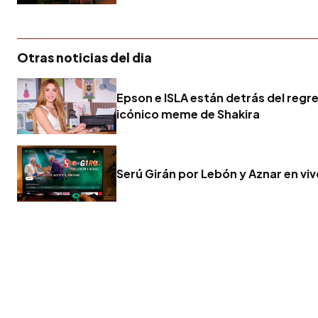
Otras noticias del dia
Epson e ISLA están detrás del regr
icónico meme de Shakira
Serú Girán por Lebón y Aznar en vi